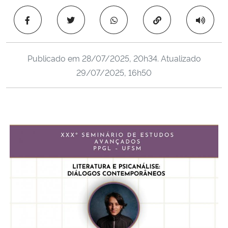
Ministério da Cidadania
Copiar para área 
Ministério da Saúde
Publicado em
28/07/2025, 20h34
. Atualizado
Ministério de Minas e Energia
29/07/2025, 16h50
Ministério da Ciência, Tecnologia, Inovações e Comunicações
Ministério do Meio Ambiente
Ministério do Turismo
Ministério do Desenvolvimento Regional
Controladoria-Geral da União
Ministério da Mulher, da Família e dos Direitos Humanos