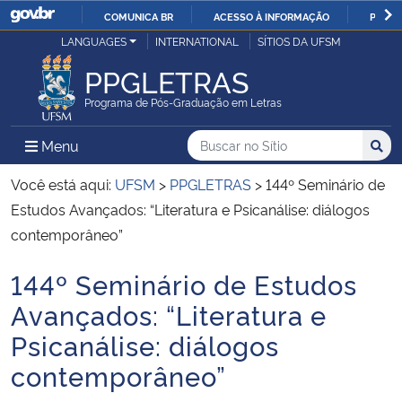
COMUNICA BR
ACESSO À INFORMAÇÃO
PARTI
Casa Civil
LANGUAGES
INTERNATIONAL
SÍTIOS DA UFSM
IR
PARA
PPGLETRAS
Ministério da Justiça e Segurança Pública
O
Programa de Pós-Graduação em Letras
CONTEÚDO
Ministério da Defesa
Buscar no no Sítio
Busca
Busca:
Menu Principal do Sítio
Menu
Busc
Ministério das Relações Exteriores
Você está aqui:
UFSM
>
PPGLETRAS
>
144º Seminário de
Estudos Avançados: “Literatura e Psicanálise: diálogos
Ministério da Economia
contemporâneo”
144º Seminário de Estudos
Ministério da Infraestrutura
Início do conteúdo
Avançados: “Literatura e
Ministério da Agricultura, Pecuária e Abastecimento
Psicanálise: diálogos
contemporâneo”
Ministério da Educação