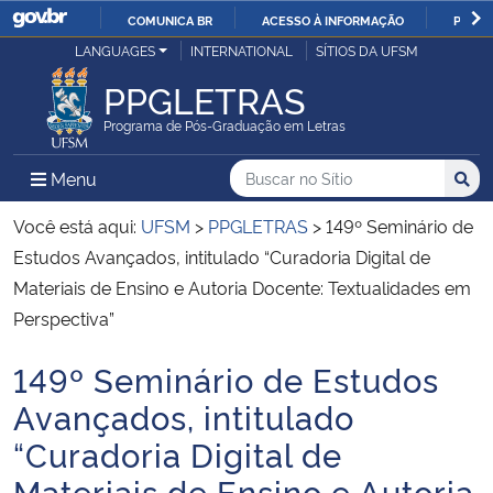
COMUNICA BR
ACESSO À INFORMAÇÃO
PARTI
Casa Civil
LANGUAGES
INTERNATIONAL
SÍTIOS DA UFSM
IR
PARA
PPGLETRAS
Ministério da Justiça e Segurança Pública
O
Programa de Pós-Graduação em Letras
CONTEÚDO
Ministério da Defesa
Buscar no no Sítio
Busca
Busca:
Menu Principal do Sítio
Menu
Busc
Ministério das Relações Exteriores
Você está aqui:
UFSM
>
PPGLETRAS
>
149º Seminário de
Estudos Avançados, intitulado “Curadoria Digital de
Ministério da Economia
Materiais de Ensino e Autoria Docente: Textualidades em
Perspectiva”
Ministério da Infraestrutura
149º Seminário de Estudos
Início do conteúdo
Ministério da Agricultura, Pecuária e Abastecimento
Avançados, intitulado
“Curadoria Digital de
Ministério da Educação
Materiais de Ensino e Autoria