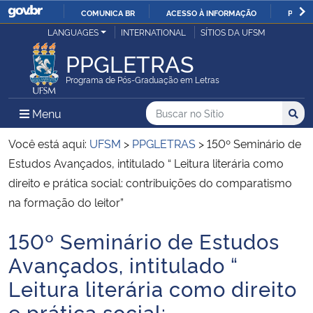
COMUNICA BR
ACESSO À INFORMAÇÃO
PARTI
Casa Civil
LANGUAGES
INTERNATIONAL
SÍTIOS DA UFSM
IR
PARA
PPGLETRAS
Ministério da Justiça e Segurança Pública
O
Programa de Pós-Graduação em Letras
CONTEÚDO
Ministério da Defesa
Buscar no no Sítio
Busca
Busca:
Menu Principal do Sítio
Menu
Busc
Ministério das Relações Exteriores
Você está aqui:
UFSM
>
PPGLETRAS
>
150º Seminário de
Estudos Avançados, intitulado “ Leitura literária como
Ministério da Economia
direito e prática social: contribuições do comparatismo
na formação do leitor”
Ministério da Infraestrutura
150º Seminário de Estudos
Início do conteúdo
Ministério da Agricultura, Pecuária e Abastecimento
Avançados, intitulado “
Leitura literária como direito
Ministério da Educação
e prática social: