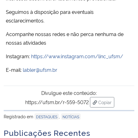
Seguimos à disposição para eventuais
Secretaria-Geral
esclarecimentos.
Secretaria de Governo
Acompanhe nossas redes e não perca nenhuma de
nossas atividades
Gabinete de Segurança Institucional
Instagram:
https://www.instagram.com/linc_ufsm/
Advocacia-Geral da União
E-mail:
labler@ufsm.br
Banco Central do Brasil
Divulgue este conteúdo:
Planalto
https://ufsm.br/r-559-5072
Copiar
para área de tran
Registrado em
,
DESTAQUES
NOTÍCIAS
Publicações Recentes