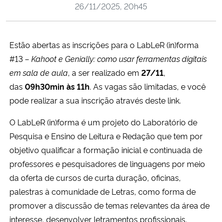
26/11/2025, 20h45
Ministério da Cidadania
Ministério da Saúde
Estão abertas as inscrições para o LabLeR (in)forma
#13 –
Kahoot e Genially: como usar ferramentas digitais
Ministério de Minas e Energia
em sala de aula
, a ser realizado em
27/11
,
das
09h30min às 11h
. As vagas são limitadas, e você
Ministério da Ciência, Tecnologia, Inovações e Comunicações
pode realizar a sua inscrição através
deste
link
.
Ministério do Meio Ambiente
O LabLeR (in)forma é um projeto do Laboratório de
Pesquisa e Ensino de Leitura e Redação que tem por
Ministério do Turismo
objetivo qualificar a formação inicial e continuada de
professores e pesquisadores de linguagens por meio
Ministério do Desenvolvimento Regional
da oferta de cursos de curta duração, oficinas,
palestras à comunidade de Letras, como forma de
Controladoria-Geral da União
promover a discussão de temas relevantes da área de
interesse, desenvolver letramentos profissionais.
Ministério da Mulher, da Família e dos Direitos Humanos