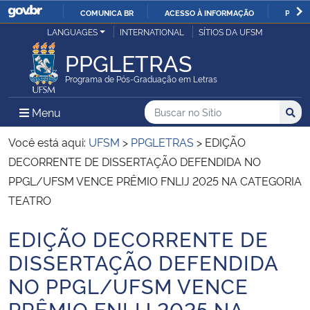
COMUNICA BR
ACESSO À INFORMAÇÃO
PARTI
Casa Civil
LANGUAGES
INTERNATIONAL
SÍTIOS DA UFSM
IR
PARA
PPGLETRAS
Ministério da Justiça e Segurança Pública
O
Programa de Pós-Graduação em Letras
CONTEÚDO
Ministério da Defesa
Buscar no no Sítio
Busca
Busca:
Menu Principal do Sítio
Menu
Busc
Ministério das Relações Exteriores
Você está aqui:
UFSM
>
PPGLETRAS
>
EDIÇÃO
DECORRENTE DE DISSERTAÇÃO DEFENDIDA NO
Ministério da Economia
PPGL/UFSM VENCE PRÊMIO FNLIJ 2025 NA CATEGORIA
TEATRO
Ministério da Infraestrutura
EDIÇÃO DECORRENTE DE
Início do conteúdo
Ministério da Agricultura, Pecuária e Abastecimento
DISSERTAÇÃO DEFENDIDA
NO PPGL/UFSM VENCE
Ministério da Educação
PRÊMIO FNLIJ 2025 NA