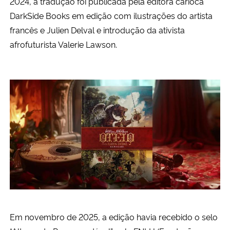
2024, a tradução foi publicada pela editora carioca
D
arkSide Books em edição com ilustrações do artista
Secretaria-Geral
francês e Julien Delval e i
ntrodução da ativista
afrofuturista Valerie Lawson.
Secretaria de Governo
Gabinete de Segurança Institucional
Advocacia-Geral da União
Banco Central do Brasil
Planalto
Em novembro de 2025, a edição havia recebido o selo