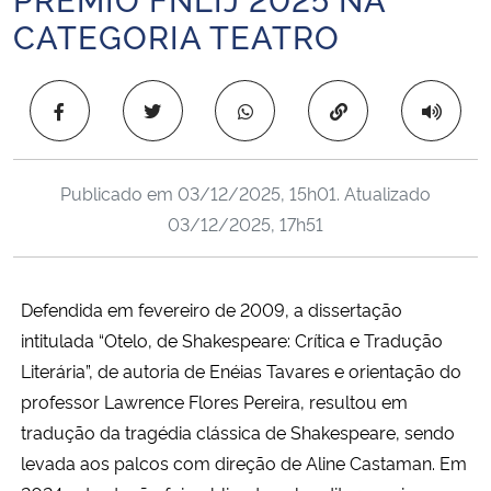
Ministério da Cidadania
CATEGORIA TEATRO
Ministério da Saúde
Copiar para área 
Ministério de Minas e Energia
Publicado em
03/12/2025, 15h01
. Atualizado
Ministério da Ciência, Tecnologia, Inovações e Comunicações
03/12/2025, 17h51
Ministério do Meio Ambiente
Defendida em fevereiro de 2009, a dissertação
Ministério do Turismo
intitulada “Otelo, de S
hakespeare: Crítica e Tradução
Ministério do Desenvolvimento Regional
Literária”, de autoria de Enéias Tavares e o
rientação do
professor Lawrence Flores Pereira, resultou em
Controladoria-Geral da União
tradução da t
ragédia clássica de Shakespeare, sendo
levada aos palcos com direção de A
line Castaman. Em
Ministério da Mulher, da Família e dos Direitos Humanos