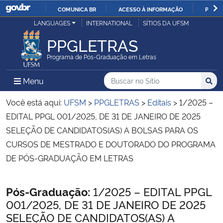
COMUNICA BR
ACESSO À INFORMAÇÃO
PARTI
Casa Civil
LANGUAGES
INTERNATIONAL
SÍTIOS DA UFSM
IR
PARA
PPGLETRAS
Ministério da Justiça e Segurança Pública
O
Programa de Pós-Graduação em Letras
CONTEÚDO
Ministério da Defesa
Buscar no no Sítio
Busca
Busca:
Menu Principal do Sítio
Menu
Busc
Ministério das Relações Exteriores
Você está aqui:
UFSM
>
PPGLETRAS
>
Editais
>
1/2025 –
EDITAL PPGL 001/2025, DE 31 DE JANEIRO DE 2025
Ministério da Economia
SELEÇÃO DE CANDIDATOS(AS) A BOLSAS PARA OS
CURSOS DE MESTRADO E DOUTORADO DO PROGRAMA
Ministério da Infraestrutura
DE PÓS-GRADUAÇÃO EM LETRAS
Ministério da Agricultura, Pecuária e Abastecimento
Início do conteúdo
Pós-Graduação:
1/2025 – EDITAL PPGL
001/2025, DE 31 DE JANEIRO DE 2025
Ministério da Educação
SELEÇÃO DE CANDIDATOS(AS) A