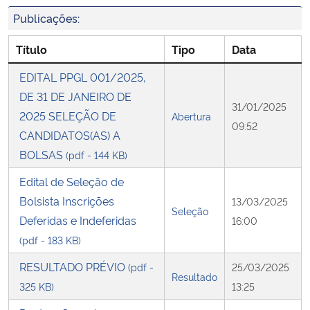
Publicações:
Secretaria-Geral
Título
Tipo
Data
Secretaria de Governo
EDITAL PPGL 001/2025,
DE 31 DE JANEIRO DE
Gabinete de Segurança Institucional
31/01/2025
2025 SELEÇÃO DE
Abertura
09:52
CANDIDATOS(AS) A
Advocacia-Geral da União
BOLSAS
(pdf - 144 KB)
Banco Central do Brasil
Edital de Seleção de
Bolsista Inscrições
13/03/2025
Seleção
Planalto
Deferidas e Indeferidas
16:00
(pdf - 183 KB)
RESULTADO PRÉVIO
(pdf -
25/03/2025
Resultado
325 KB)
13:25