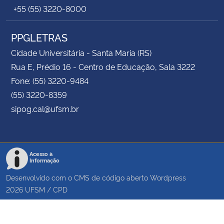
+55 (55) 3220-8000
PPGLETRAS
Cidade Universitária - Santa Maria (RS)
Rua E, Prédio 16 - Centro de Educação, Sala 3222
Fone: (55) 3220-9484
(55) 3220-8359
sipog.cal@ufsm.br
Acesso à
Informação
Desenvolvido com o CMS de código aberto
Wordpress
2026
UFSM
/
CPD