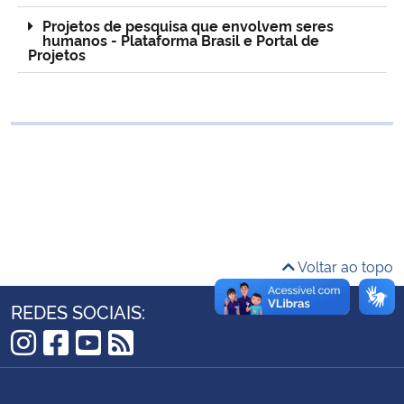
Ministério da Cidadania
Projetos de pesquisa que envolvem seres
humanos - Plataforma Brasil e Portal de
Projetos
Ministério da Saúde
Ministério de Minas e Energia
Ministério da Ciência, Tecnologia, Inovações e Comunicações
Ministério do Meio Ambiente
Ministério do Turismo
Voltar ao topo
Ministério do Desenvolvimento Regional
REDES SOCIAIS:
Controladoria-Geral da União
Instagram
Facebook
YouTube
RSS
Ministério da Mulher, da Família e dos Direitos Humanos