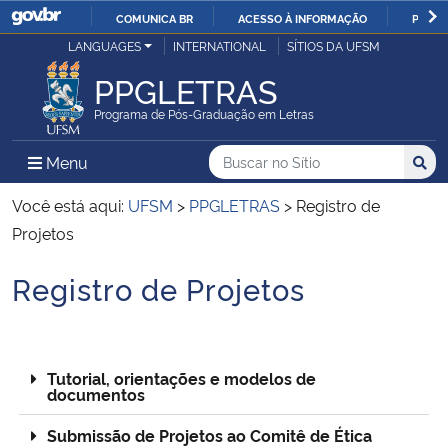
COMUNICA BR
ACESSO À INFORMAÇÃO
PARTI
Casa Civil
LANGUAGES
INTERNATIONAL
SÍTIOS DA UFSM
IR
PARA
PPGLETRAS
Ministério da Justiça e Segurança Pública
O
Programa de Pós-Graduação em Letras
CONTEÚDO
Ministério da Defesa
Buscar no no Sítio
Busca
Busca:
Menu Principal do Sítio
Menu
Busc
Ministério das Relações Exteriores
Você está aqui:
UFSM
>
PPGLETRAS
>
Registro de
Projetos
Ministério da Economia
Registro de Projetos
Início do conteúdo
Ministério da Infraestrutura
Ministério da Agricultura, Pecuária e Abastecimento
Tutorial, orientações e modelos de
documentos
Ministério da Educação
Submissão de Projetos ao Comitê de Ética