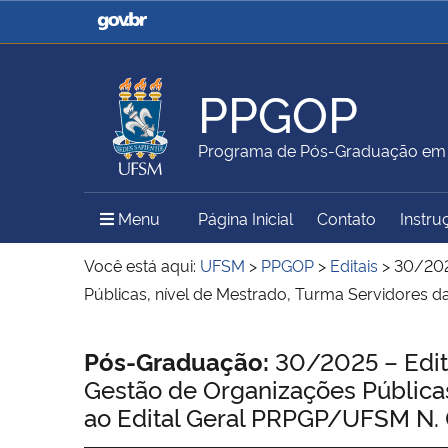
Casa Civil
Ministério da Justiça e
Segurança Pública
PPGOP
Ministério da Agricultura,
Ministério da Educação
Programa de Pós-Graduação em G
Pecuária e Abastecimento
Menu Principal do Sítio
Menu
Página Inicial
Contato
Instru
Ministério do Meio Ambiente
Ministério do Turismo
Você está aqui:
UFSM
>
PPGOP
>
Editais
>
30/202
Públicas, nível de Mestrado, Turma Servidores
Secretaria de Governo
Gabinete de Segurança
Início do conteúdo
Pós-Graduação:
30/2025 – Edit
Institucional
Gestão de Organizações Públicas
ao Edital Geral PRPGP/UFSM N