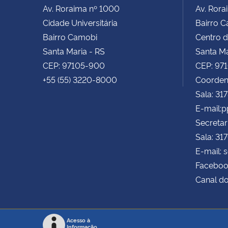
Av. Roraima nº 1000
Av. Rora
Cidade Universitária
Bairro 
Bairro Camobi
Centro d
Santa Maria - RS
Santa Ma
CEP: 97105-900
CEP: 97
+55 (55) 3220-8000
Coorden
Sala: 31
E-mail:
Secretar
Sala: 31
E-mail: 
Faceboo
Canal d
Acesso à
Informação