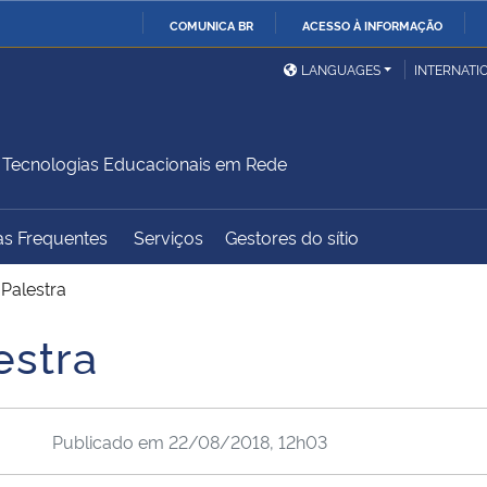
COMUNICA BR
ACESSO À INFORMAÇÃO
Ministério da Defesa
Ministério das Relações
Mini
IR
LANGUAGES
INTERNATI
Exteriores
PARA
O
Ministério da Cidadania
Ministério da Saúde
Mini
CONTEÚDO
Tecnologias Educacionais em Rede
as Frequentes
Serviços
Gestores do sítio
Ministério do
Controladoria-Geral da
Mini
Desenvolvimento Regional
União
Famí
Palestra
Hum
estra
Advocacia-Geral da União
Banco Central do Brasil
Plan
Publicado em
22/08/2018, 12h03