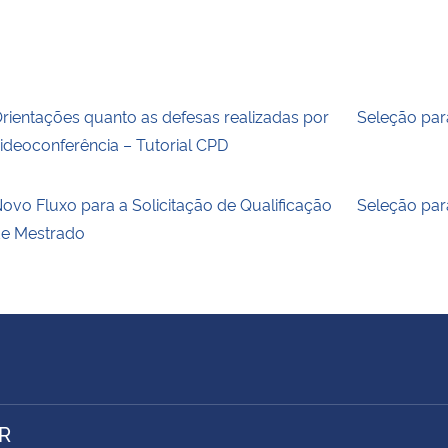
rientações quanto as defesas realizadas por
Seleção par
ideoconferência – Tutorial CPD
ovo Fluxo para a Solicitação de Qualificação
Seleção par
e Mestrado
R