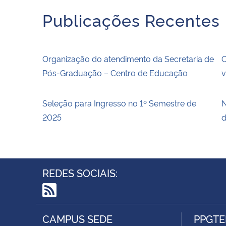
Publicações Recentes
Organização do atendimento da Secretaria de
O
Pós-Graduação – Centro de Educação
v
Seleção para Ingresso no 1º Semestre de
N
2025
d
REDES SOCIAIS:
RSS
CAMPUS SEDE
PPGTE