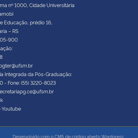
ima nº 1000, Cidade Universitária
Camobi
e Educação, prédio 16,
ria – RS
105-900
ação:
78
ppgter@ufsm.br
ia Integrada da Pós-Graduação:
70 - Fone: (55) 3220-8023
secretariapg.ce@ufsm.br
k
o Youtube
Desenvolvido com o CMS de código aberto
Wordpress