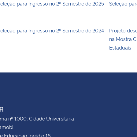
eleção para Ingresso no 2º Semestre de 2025
Seleção par
eleção para Ingresso no 2º Semestre de 2024
Projeto des
na Mostra Ci
Estaduais
R
ima nº 1000, Cidade Universitária
Camobi
e Educação, prédio 16,