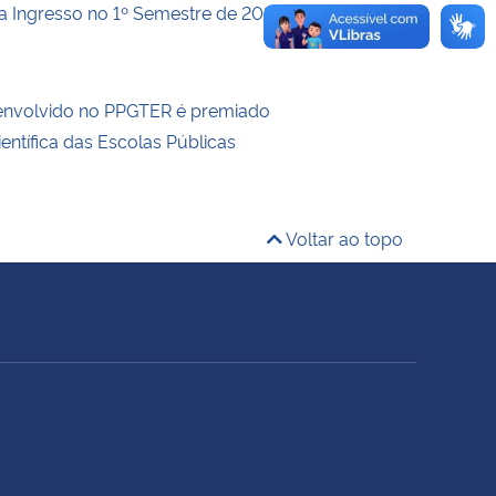
a Ingresso no 1º Semestre de 2025
envolvido no PPGTER é premiado
entífica das Escolas Públicas
Voltar ao topo