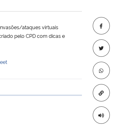
invasões/ataques virtuais
 criado pelo CPD com dicas e
eet
Copiar para áre
 transferência