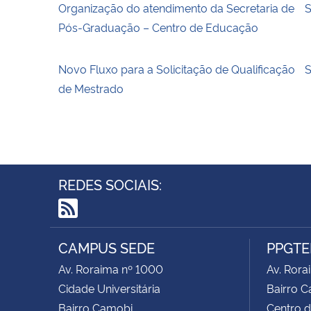
Organização do atendimento da Secretaria de
S
Pós-Graduação – Centro de Educação
Novo Fluxo para a Solicitação de Qualificação
S
de Mestrado
REDES SOCIAIS:
RSS
CAMPUS SEDE
PPGTE
Av. Roraima nº 1000
Av. Rora
Cidade Universitária
Bairro 
Bairro Camobi
Centro d