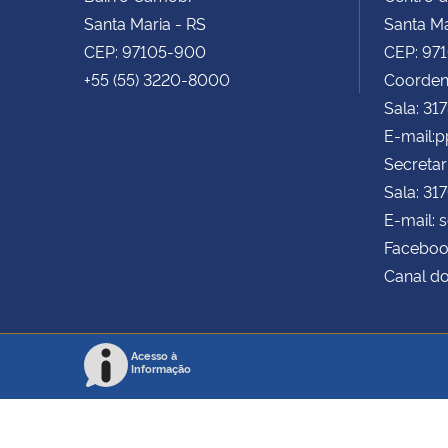
Santa Maria - RS
Santa Ma
CEP: 97105-900
CEP: 97
+55 (55) 3220-8000
Coorden
Sala: 31
E-mail:
Secretar
Sala: 31
E-mail: 
Faceboo
Canal d
Acesso à
Informação