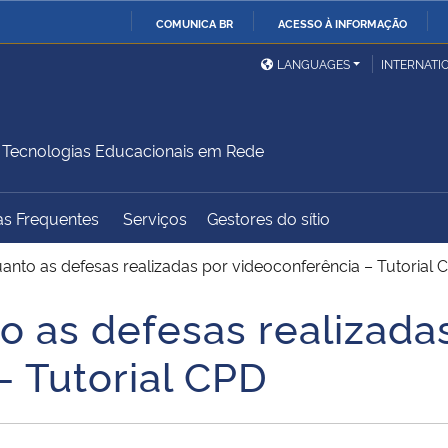
COMUNICA BR
ACESSO À INFORMAÇÃO
Ministério da Defesa
Ministério das Relações
Mini
IR
LANGUAGES
INTERNATI
Exteriores
PARA
O
Ministério da Cidadania
Ministério da Saúde
Mini
CONTEÚDO
Tecnologias Educacionais em Rede
as Frequentes
Serviços
Gestores do sítio
Ministério do
Controladoria-Geral da
Mini
Desenvolvimento Regional
União
Famí
anto as defesas realizadas por videoconferência – Tutorial 
Hum
o as defesas realizada
Advocacia-Geral da União
Banco Central do Brasil
Plan
– Tutorial CPD