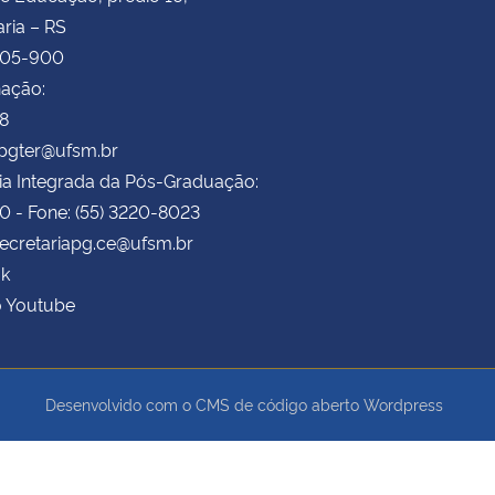
ria – RS
105-900
ação:
78
ppgter@ufsm.br
ia Integrada da Pós-Graduação:
70 - Fone: (55) 3220-8023
secretariapg.ce@ufsm.br
k
o Youtube
Desenvolvido com o CMS de código aberto
Wordpress