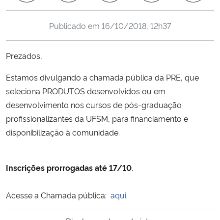
Ministério da Cidadania
Publicado em
16/10/2018, 12h37
Ministério da Saúde
Prezados,
Ministério de Minas e Energia
Estamos divulgando a chamada pública da PRE, que
Ministério da Ciência, Tecnologia, Inovações e Comunicações
seleciona PRODUTOS desenvolvidos ou em
desenvolvimento nos cursos de pós-graduação
Ministério do Meio Ambiente
profissionalizantes da UFSM, para financiamento e
disponibilização à comunidade.
Ministério do Turismo
Ministério do Desenvolvimento Regional
Inscrições prorrogadas até 17/10
.
Controladoria-Geral da União
Acesse a Chamada pública:
aqui
Ministério da Mulher, da Família e dos Direitos Humanos