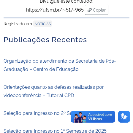
Divulgue este conteúdo:
https://ufsm.br/r-517-965
Copiar
Secretaria-Geral
para área de trans
Registrado em
NOTÍCIAS
Secretaria de Governo
Publicações Recentes
Gabinete de Segurança Institucional
Organização do atendimento da Secretaria de Pós-
Advocacia-Geral da União
Graduação – Centro de Educação
Banco Central do Brasil
Orientações quanto as defesas realizadas por
Planalto
videoconferência – Tutorial CPD
Seleção para Ingresso no 2º Semestre de 2025
Seleção para Ingresso no 1º Semestre de 2025