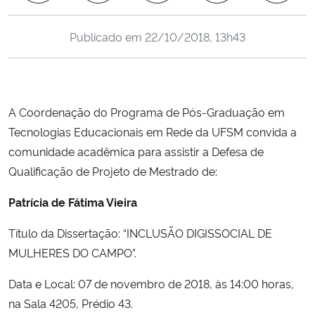
Ministério da Cidadania
Publicado em
22/10/2018, 13h43
Ministério da Saúde
Ministério de Minas e Energia
A Coordenação do Programa de Pós-Graduação em
Ministério da Ciência, Tecnologia, Inovações e Comunicações
Tecnologias Educacionais em Rede da UFSM convida a
comunidade acadêmica para assistir a Defesa de
Ministério do Meio Ambiente
Qualificação de Projeto de Mestrado de:
Ministério do Turismo
Patrícia de Fátima Vieira
Título da Dissertação: “INCLUSÃO DIGISSOCIAL DE
Ministério do Desenvolvimento Regional
MULHERES DO CAMPO”.
Controladoria-Geral da União
Data e Local: 07 de novembro de 2018, às 14:00 horas,
na Sala 4205, Prédio 43.
Ministério da Mulher, da Família e dos Direitos Humanos