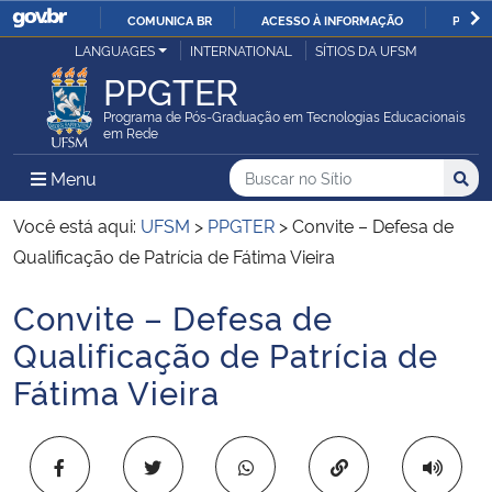
COMUNICA BR
ACESSO À INFORMAÇÃO
PARTI
Casa Civil
LANGUAGES
INTERNATIONAL
SÍTIOS DA UFSM
IR
PPGTER
PARA
Ministério da Justiça e Segurança Pública
O
Programa de Pós-Graduação em Tecnologias Educacionais
em Rede
CONTEÚDO
Ministério da Defesa
Buscar no no Sítio
Busca
Busca:
Menu Principal do Sítio
Menu
Busc
Ministério das Relações Exteriores
Você está aqui:
UFSM
>
PPGTER
>
Convite – Defesa de
Qualificação de Patrícia de Fátima Vieira
Ministério da Economia
Convite – Defesa de
Início do conteúdo
Ministério da Infraestrutura
Qualificação de Patrícia de
Fátima Vieira
Ministério da Agricultura, Pecuária e Abastecimento
Ministério da Educação
Copiar para área 