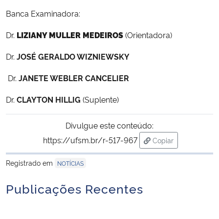
Banca Examinadora:
Secretaria-Geral
Dr.
LIZIANY MULLER MEDEIROS
(Orientadora)
Secretaria de Governo
Dr.
JOSÉ GERALDO WIZNIEWSKY
Gabinete de Segurança Institucional
Dr.
JANETE WEBLER CANCELIER
Dr.
CLAYTON HILLIG
(Suplente)
Advocacia-Geral da União
Divulgue este conteúdo:
Banco Central do Brasil
https://ufsm.br/r-517-967
Copiar
para área de trans
Planalto
Registrado em
NOTÍCIAS
Publicações Recentes