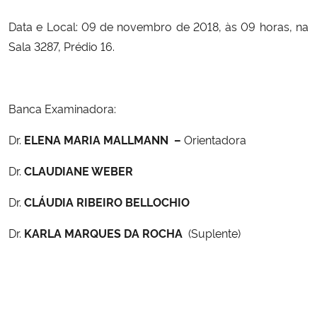
Data e Local: 0
9 de novembro de 2018, às 09 horas, na
Secretaria-Geral
Sala 3287, Prédio 16.
Secretaria de Governo
Banca Examinadora:
Gabinete de Segurança Institucional
Dr.
ELENA MARIA MALLMANN
–
Orientadora
Advocacia-Geral da União
Dr.
CLAUDIANE WEBER
Banco Central do Brasil
Dr.
CLÁUDIA RIBEIRO BELLOCHIO
Planalto
Dr.
KARLA MARQUES DA ROCHA
(Suplente)