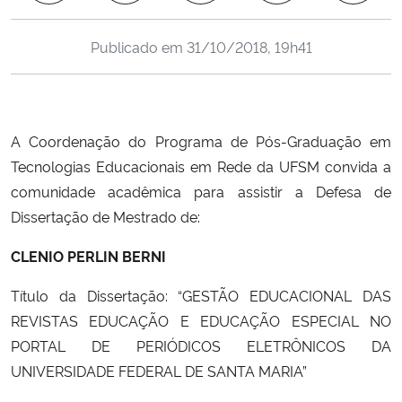
Ministério da Cidadania
Publicado em
31/10/2018, 19h41
Ministério da Saúde
Ministério de Minas e Energia
A Coordenação do Programa de Pós-Graduação em
Ministério da Ciência, Tecnologia, Inovações e Comunicações
Tecnologias Educacionais em Rede da UFSM convida a
comunidade acadêmica para assistir a Defesa de
Ministério do Meio Ambiente
Dissertação de Mestrado de:
Ministério do Turismo
CLENIO PERLIN BERNI
Título da Dissertação: “GESTÃO EDUCACIONAL DAS
Ministério do Desenvolvimento Regional
REVISTAS EDUCAÇÃO E EDUCAÇÃO ESPECIAL NO
PORTAL DE PERIÓDICOS ELETRÔNICOS DA
Controladoria-Geral da União
UNIVERSIDADE FEDERAL DE SANTA MARIA”
Ministério da Mulher, da Família e dos Direitos Humanos