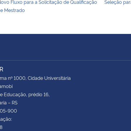
ovo Fluxo para a Solicitação de Qualificação
Seleção par
e Mestrado
R
ima nº 1000, Cidade Universitária
Camobi
e Educação, prédio 16,
ria – RS
105-900
ação:
78