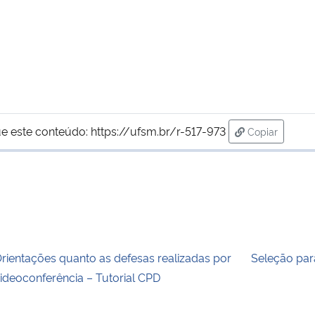
e este conteúdo:
https://ufsm.br/r-517-973
Copiar
para área de
rientações quanto as defesas realizadas por
Seleção par
ideoconferência – Tutorial CPD