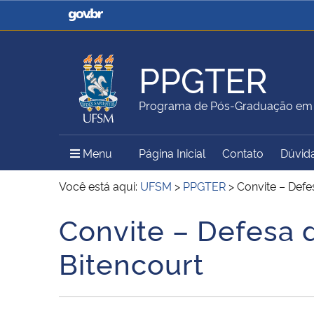
Casa Civil
Ministério da Justiça e
Segurança Pública
PPGTER
Ministério da Agricultura,
Ministério da Educação
Programa de Pós-Graduação em 
Pecuária e Abastecimento
Menu Principal do Sítio
Menu
Página Inicial
Contato
Dúvid
Ministério do Meio Ambiente
Ministério do Turismo
Você está aqui:
UFSM
>
PPGTER
>
Convite – Defe
Convite – Defesa 
Início do conteúdo
Secretaria de Governo
Gabinete de Segurança
Bitencourt
Institucional