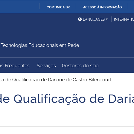
COMUNICA BR
ACESSO À INFORMAÇÃO
Ministério da Defesa
Ministério das Relações
Mini
IR
LANGUAGES
INTERNATI
Exteriores
PARA
O
Ministério da Cidadania
Ministério da Saúde
Mini
CONTEÚDO
Tecnologias Educacionais em Rede
as Frequentes
Serviços
Gestores do sítio
Ministério do
Controladoria-Geral da
Mini
Desenvolvimento Regional
União
Famí
sa de Qualificação de Dariane de Castro Bitencourt
Hum
de Qualificação de Dar
Advocacia-Geral da União
Banco Central do Brasil
Plan