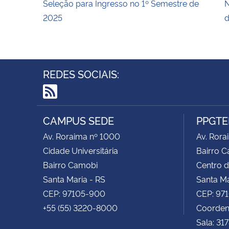
Seleção para Ingresso no 1º Semestre de
N
2025
d
REDES SOCIAIS:
RSS
CAMPUS SEDE
PPGTE
Av. Roraima nº 1000
Av. Rora
Cidade Universitária
Bairro 
Bairro Camobi
Centro d
Santa Maria - RS
Santa Ma
CEP: 97105-900
CEP: 97
+55 (55) 3220-8000
Coorden
Sala: 31