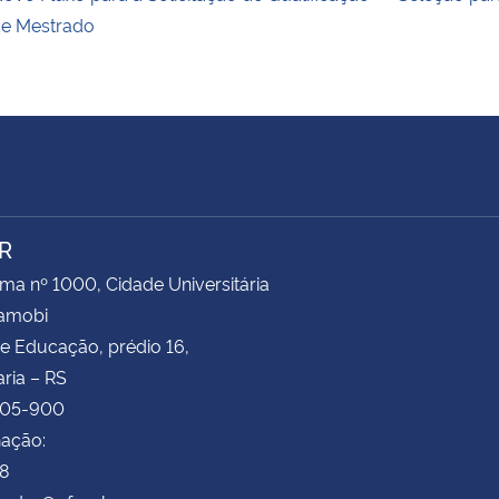
e Mestrado
R
ima nº 1000, Cidade Universitária
Camobi
e Educação, prédio 16,
ria – RS
105-900
ação:
78