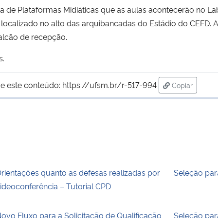
a de Plataformas Midiáticas que as aulas acontecerão no La
 localizado no alto das arquibancadas do Estádio do CEFD. A
balcão de recepção.
s.
e este conteúdo:
https://ufsm.br/r-517-994
Copiar
para área de
rientações quanto as defesas realizadas por
Seleção par
ideoconferência – Tutorial CPD
ovo Fluxo para a Solicitação de Qualificação
Seleção par