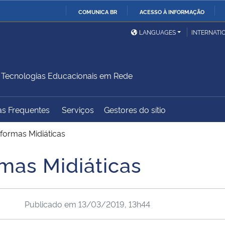
COMUNICA BR
ACESSO À INFORMAÇÃO
Ministério da Defesa
Ministério das Relações
Mini
IR
LANGUAGES
INTERNATI
Exteriores
PARA
O
Ministério da Cidadania
Ministério da Saúde
Mini
CONTEÚDO
Tecnologias Educacionais em Rede
as Frequentes
Serviços
Gestores do sítio
Ministério do
Controladoria-Geral da
Mini
Desenvolvimento Regional
União
Famí
aformas Midiáticas
Hum
rmas Midiáticas
Advocacia-Geral da União
Banco Central do Brasil
Plan
Publicado em
13/03/2019, 13h44