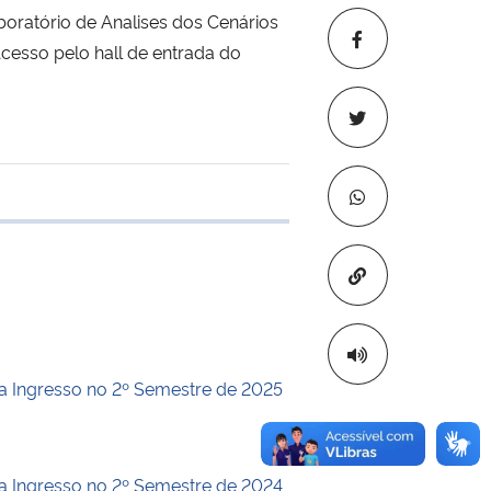
boratório de Analises dos Cenários
cesso pelo hall de entrada do
 transferência
Copiar para áre
a Ingresso no 2º Semestre de 2025
a Ingresso no 2º Semestre de 2024