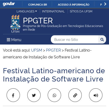
COMUNICA BR
ACESSO À INFORMAÇÃO
PARTI
Casa Civil
LANGUAGES
INTERNATIONAL
SÍTIOS DA UFSM
IR
PPGTER
PARA
Ministério da Justiça e Segurança Pública
O
Programa de Pós-Graduação em Tecnologias Educacionais
em Rede
CONTEÚDO
Ministério da Defesa
Buscar no no Sítio
Busca
Busca:
Menu Principal do Sítio
Menu
Busc
Ministério das Relações Exteriores
Você está aqui:
UFSM
>
PPGTER
>
Festival Latino-
americano de Instalação de Software Livre
Ministério da Economia
Festival Latino-americano de
Início do conteúdo
Ministério da Infraestrutura
Instalação de Software Livre
Ministério da Agricultura, Pecuária e Abastecimento
Copiar para área 
Ministério da Educação