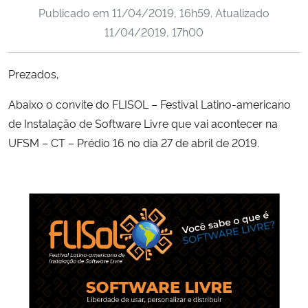
Publicado em
11/04/2019, 16h59
. Atualizado
Ministério da Cidadania
11/04/2019, 17h00
Ministério da Saúde
Prezados,
Ministério de Minas e Energia
Abaixo o convite do FLISOL – Festival Latino-americano
Ministério da Ciência, Tecnologia, Inovações e Comunicações
de Instalação de Software Livre que vai acontecer na
UFSM – CT – Prédio 16 no dia 27 de abril de 2019.
Ministério do Meio Ambiente
Ministério do Turismo
Ministério do Desenvolvimento Regional
Controladoria-Geral da União
Ministério da Mulher, da Família e dos Direitos Humanos