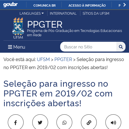
COMUNICA BR
ACESSO À INFORMAÇÃO
PARTI
Casa Civil
LANGUAGES
INTERNATIONAL
SÍTIOS DA UFSM
IR
PPGTER
PARA
Ministério da Justiça e Segurança Pública
O
Programa de Pós-Graduação em Tecnologias Educacionais
em Rede
CONTEÚDO
Ministério da Defesa
Buscar no no Sítio
Busca
Busca:
Menu Principal do Sítio
Menu
Busc
Ministério das Relações Exteriores
Você está aqui:
UFSM
>
PPGTER
>
Seleção para ingresso
no PPGTER em 2019/02 com inscrições abertas!
Ministério da Economia
Seleção para ingresso no
Início do conteúdo
Ministério da Infraestrutura
PPGTER em 2019/02 com
inscrições abertas!
Ministério da Agricultura, Pecuária e Abastecimento
Ministério da Educação
Copiar para área 