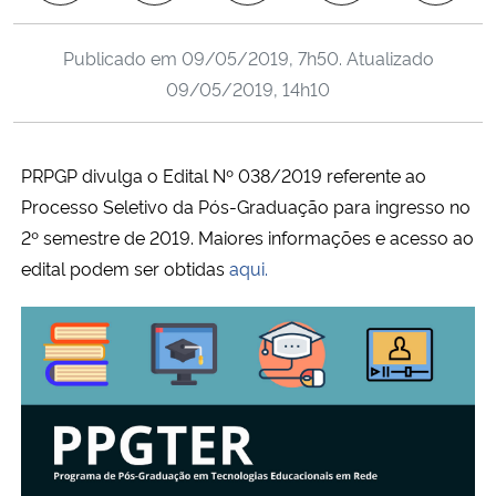
Ministério da Cidadania
Publicado em
09/05/2019, 7h50
. Atualizado
Ministério da Saúde
09/05/2019, 14h10
Ministério de Minas e Energia
PRPGP divulga o Edital Nº 038/2019 referente ao
Ministério da Ciência, Tecnologia, Inovações e Comunicações
Processo Seletivo da Pós-Graduação para ingresso no
2º semestre de 2019. Maiores informações e acesso ao
Ministério do Meio Ambiente
edital podem ser obtidas
aqui.
Ministério do Turismo
Ministério do Desenvolvimento Regional
Controladoria-Geral da União
Ministério da Mulher, da Família e dos Direitos Humanos