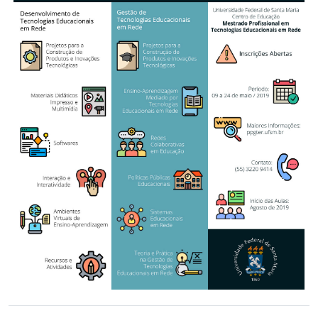
Secretaria-Geral
Secretaria de Governo
Gabinete de Segurança Institucional
Advocacia-Geral da União
Banco Central do Brasil
Planalto