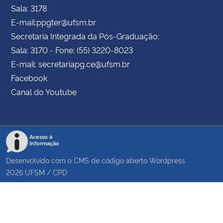
Sala: 3178
E-mail:ppgter@ufsm.br
Secretaria Integrada da Pós-Graduação:
Sala: 3170 - Fone: (55) 3220-8023
E-mail: secretariapg.ce@ufsm.br
Facebook
Canal do Youtube
Acesso à
Informação
Desenvolvido com o CMS de código aberto
Wordpress
2026
UFSM
/
CPD