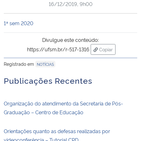
16/12/2019, 9h00
Ministério da Cidadania
Ministério da Saúde
1ª sem 2020
Ministério de Minas e Energia
Divulgue este conteúdo:
https://ufsm.br/r-517-1316
Copiar
Ministério da Ciência, Tecnologia, Inovações e Comunicações
para área de trans
Registrado em
NOTÍCIAS
Ministério do Meio Ambiente
Publicações Recentes
Ministério do Turismo
Organização do atendimento da Secretaria de Pós-
Ministério do Desenvolvimento Regional
Graduação – Centro de Educação
Controladoria-Geral da União
Orientações quanto as defesas realizadas por
Ministério da Mulher, da Família e dos Direitos Humanos
videoconferência – Tutorial CPD