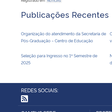
Registrado em
NOTÍCIAS
Publicações Recentes
Organização do atendimento da Secretaria de
O
Pós-Graduação – Centro de Educação
v
Seleção para Ingresso no 1º Semestre de
N
2025
d
REDES SOCIAIS:
RSS