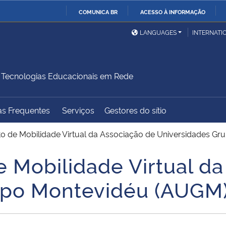
COMUNICA BR
ACESSO À INFORMAÇÃO
Ministério da Defesa
Ministério das Relações
Mini
IR
LANGUAGES
INTERNATI
Exteriores
PARA
O
Ministério da Cidadania
Ministério da Saúde
Mini
CONTEÚDO
Tecnologias Educacionais em Rede
as Frequentes
Serviços
Gestores do sítio
Ministério do
Controladoria-Geral da
Mini
Desenvolvimento Regional
União
Famí
to de Mobilidade Virtual da Associação de Universidades G
Hum
e Mobilidade Virtual d
Advocacia-Geral da União
Banco Central do Brasil
Plan
upo Montevidéu (AUGM