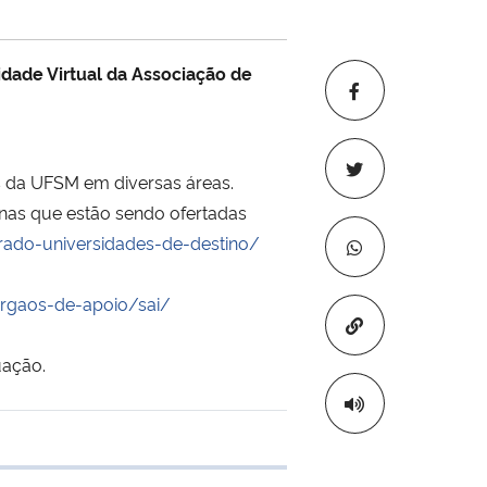
idade Virtual da Associação de
s da UFSM em diversas áreas.
linas que estão sendo ofertadas
grado-universidades-de-destino/
orgaos-de-apoio/sai/
Copiar para áre
uação.
 transferência