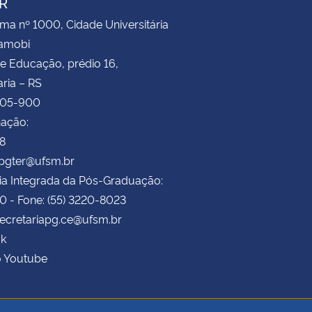
R
ima nº 1000, Cidade Universitária
Camobi
e Educação, prédio 16,
ria – RS
105-900
ação:
78
ppgter@ufsm.br
ia Integrada da Pós-Graduação:
70 - Fone: (55) 3220-8023
secretariapg.ce@ufsm.br
k
o Youtube