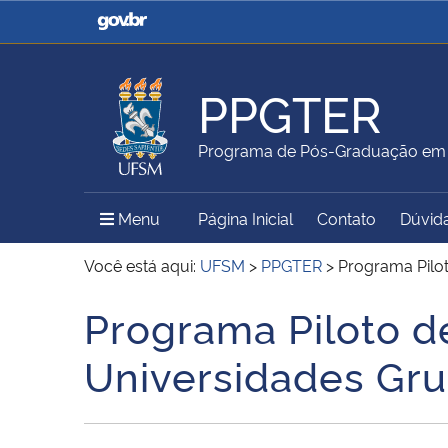
Casa Civil
Ministério da Justiça e
Segurança Pública
PPGTER
Ministério da Agricultura,
Ministério da Educação
Programa de Pós-Graduação em 
Pecuária e Abastecimento
Menu Principal do Sítio
Menu
Página Inicial
Contato
Dúvid
Ministério do Meio Ambiente
Ministério do Turismo
Você está aqui:
UFSM
>
PPGTER
>
Programa Pilo
Programa Piloto d
Início do conteúdo
Secretaria de Governo
Gabinete de Segurança
Universidades Gr
Institucional