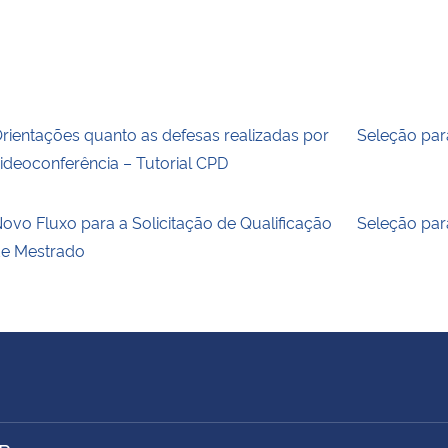
rientações quanto as defesas realizadas por
Seleção par
ideoconferência – Tutorial CPD
ovo Fluxo para a Solicitação de Qualificação
Seleção par
e Mestrado