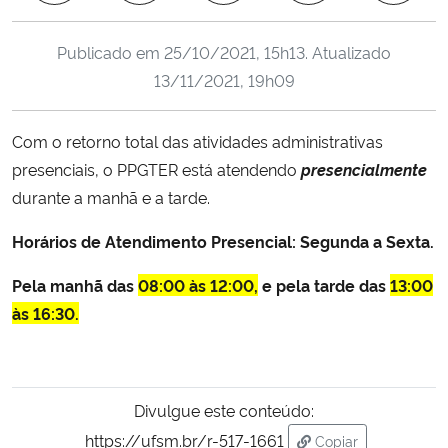
Ministério da Cidadania
Publicado em
25/10/2021, 15h13
. Atualizado
Ministério da Saúde
13/11/2021, 19h09
Ministério de Minas e Energia
Com o retorno total das atividades administrativas
presenciais, o PPGTER está atendendo
presencialmente
Ministério da Ciência, Tecnologia, Inovações e Comunicações
durante a manhã e a tarde.
Ministério do Meio Ambiente
Horários de Atendimento Presencial: Segunda a Sexta.
Ministério do Turismo
Pela manhã das
08:00 às 12:00,
e p
ela tarde das
13:00
às 16:30.
Ministério do Desenvolvimento Regional
Controladoria-Geral da União
Divulgue este conteúdo:
https://ufsm.br/r-517-1661
Copiar
Ministério da Mulher, da Família e dos Direitos Humanos