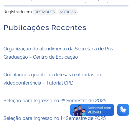
para área de trans
Registrado em
,
DESTAQUES
NOTÍCIAS
Secretaria-Geral
Publicações Recentes
Secretaria de Governo
Gabinete de Segurança Institucional
Organização do atendimento da Secretaria de Pós-
Graduação – Centro de Educação
Advocacia-Geral da União
Orientações quanto as defesas realizadas por
Banco Central do Brasil
videoconferência – Tutorial CPD
Planalto
Seleção para Ingresso no 2º Semestre de 2025
Seleção para Ingresso no 1º Semestre de 2025