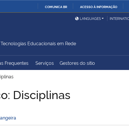
COMUNICA BR
ACESSO À INFORMAÇÃO
Ministério da Defesa
Ministério das Relações
Mini
IR
LANGUAGES
INTERNATI
Exteriores
PARA
O
Ministério da Cidadania
Ministério da Saúde
Mini
CONTEÚDO
Tecnologias Educacionais em Rede
as Frequentes
Serviços
Gestores do sítio
Ministério do
Controladoria-Geral da
Mini
Desenvolvimento Regional
União
Famí
iplinas
Hum
ço:
Disciplinas
Advocacia-Geral da União
Banco Central do Brasil
Plan
rangeira