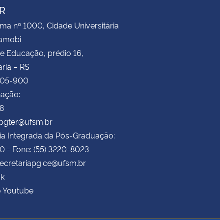
R
ima nº 1000, Cidade Universitária
Camobi
e Educação, prédio 16,
ria – RS
105-900
ação:
78
ppgter@ufsm.br
ia Integrada da Pós-Graduação:
70 - Fone: (55) 3220-8023
secretariapg.ce@ufsm.br
k
o Youtube