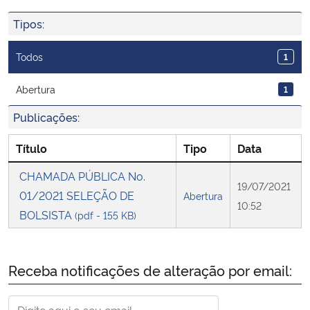
Ministério da Cidadania
Tipos:
Ministério da Saúde
Todos
1
Ministério de Minas e Energia
Abertura
1
Publicações:
Ministério da Ciência, Tecnologia, Inovações e Comunicações
Título
Tipo
Data
Ministério do Meio Ambiente
CHAMADA PÚBLICA No.
19/07/2021
01/2021 SELEÇÃO DE
Ministério do Turismo
Abertura
10:52
BOLSISTA
(pdf - 155 KB)
Ministério do Desenvolvimento Regional
Receba notificações de alteração por email:
Controladoria-Geral da União
Ministério da Mulher, da Família e dos Direitos Humanos