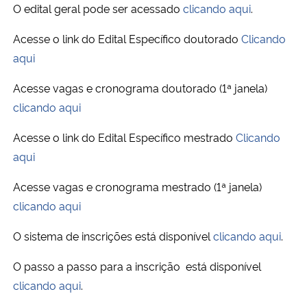
O edital geral pode ser acessado
clicando aqui
.
Secretaria-Geral
Acesse o link do Edital Específico doutorado
Clicando
aqui
Secretaria de Governo
Acesse vagas e cronograma doutorado (1ª janela)
Gabinete de Segurança Institucional
clicando aqui
Acesse o link do Edital Específico mestrado
Clicando
Advocacia-Geral da União
aqui
Banco Central do Brasil
Acesse vagas e cronograma mestrado (1ª janela)
clicando aqui
Planalto
O sistema de inscrições está disponível
clicando aqui
.
O passo a passo para a inscrição está disponível
clicando aqui
.