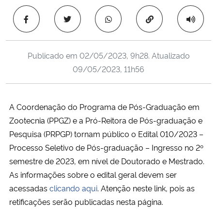
Ministério da Cidadania
Copiar para área 
Ministério da Saúde
Publicado em
02/05/2023, 9h28
. Atualizado
Ministério de Minas e Energia
09/05/2023, 11h56
Ministério da Ciência, Tecnologia, Inovações e Comunicações
A Coordenação do Programa de Pós-Graduação em
Ministério do Meio Ambiente
Zootecnia (PPGZ) e a Pró-Reitora de Pós-graduação e
Pesquisa (PRPGP) tornam público o Edital 010/2023 –
Ministério do Turismo
Processo Seletivo de Pós-graduação – Ingresso no 2º
semestre de 2023, em nível de Doutorado e Mestrado.
Ministério do Desenvolvimento Regional
As informações sobre o edital geral devem ser
acessadas
clicando aqui
. Atenção neste link, pois as
Controladoria-Geral da União
retificações serão publicadas nesta página.
Ministério da Mulher, da Família e dos Direitos Humanos