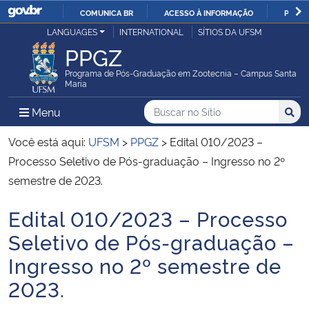
COMUNICA BR
ACESSO À INFORMAÇÃO
PARTI
Casa Civil
LANGUAGES
INTERNATIONAL
SÍTIOS DA UFSM
IR
PPGZ
PARA
Ministério da Justiça e Segurança Pública
O
Programa de Pós-Graduação em Zootecnia – Campus Santa
Maria
CONTEÚDO
Ministério da Defesa
Buscar no no Sítio
Busca
Busca:
Menu Principal do Sítio
Menu
Busc
Ministério das Relações Exteriores
Você está aqui:
UFSM
>
PPGZ
>
Edital 010/2023 –
Processo Seletivo de Pós-graduação – Ingresso no 2º
Ministério da Economia
semestre de 2023.
Edital 010/2023 – Processo
Ministério da Infraestrutura
Início do conteúdo
Seletivo de Pós-graduação –
Ministério da Agricultura, Pecuária e Abastecimento
Ingresso no 2º semestre de
2023.
Ministério da Educação