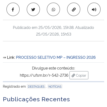
Ministério da Cidadania
Copiar para área 
Ministério da Saúde
Publicado em
25/05/2026, 15h38
. Atualizado
Ministério de Minas e Energia
25/05/2026, 15h53
Ministério da Ciência, Tecnologia, Inovações e Comunicações
Ministério do Meio Ambiente
⇒ Link:
PROCESSO SELETIVO MP – INGRESSO 2026
Divulgue este conteúdo:
Ministério do Turismo
https://ufsm.br/r-542-2736
Copiar
Ministério do Desenvolvimento Regional
para área de tran
Registrado em
,
DESTAQUES
NOTÍCIAS
Controladoria-Geral da União
Publicações Recentes
Ministério da Mulher, da Família e dos Direitos Humanos