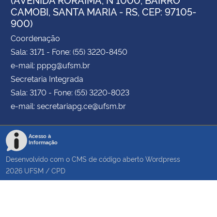
CAMOBI, SANTA MARIA - RS, CEP: 97105-
900)
Coordenação
Sala: 3171 - Fone: (55) 3220-8450
e-mail: pppg@ufsm.br
Secretaria Integrada
Sala: 3170 - Fone: (55) 3220-8023
e-mail: secretariapg.ce@ufsm.br
Acesso à
Informação
Desenvolvido com o CMS de código aberto
Wordpress
2026
UFSM
/
CPD