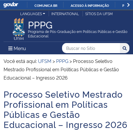
COMUNICA BR
ACESSO À INFORMAÇÃO
PARTI
Casa Civil
LANGUAGES
INTERNATIONAL
SÍTIOS DA UFSM
IR
PPPG
PARA
Ministério da Justiça e Segurança Pública
O
Programa de Pós-Graduação em Políticas Públicas e Gestão
Educacional
CONTEÚDO
Ministério da Defesa
Buscar no no Sítio
Busca
Busca:
Menu Principal do Sítio
Menu
Busc
Ministério das Relações Exteriores
Você está aqui:
UFSM
>
PPPG
>
Processo Seletivo
Mestrado Profissional em Políticas Públicas e Gestão
Ministério da Economia
Educacional – Ingresso 2026
Processo Seletivo Mestrado
Ministério da Infraestrutura
Início do conteúdo
Profissional em Políticas
Ministério da Agricultura, Pecuária e Abastecimento
Públicas e Gestão
Educacional – Ingresso 2026
Ministério da Educação