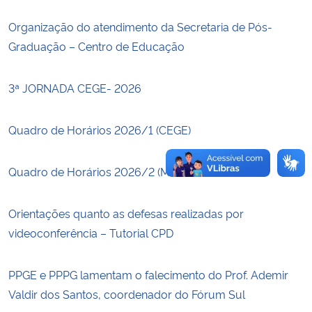
Organização do atendimento da Secretaria de Pós-
Secretaria-Geral
Graduação – Centro de Educação
Secretaria de Governo
3ª JORNADA CEGE- 2026
Gabinete de Segurança Institucional
Quadro de Horários 2026/1 (CEGE)
Advocacia-Geral da União
Quadro de Horários 2026/2 (MP)
Banco Central do Brasil
Orientações quanto as defesas realizadas por
Planalto
videoconferência – Tutorial CPD
PPGE e PPPG lamentam o falecimento do Prof. Ademir
Valdir dos Santos, coordenador do Fórum Sul