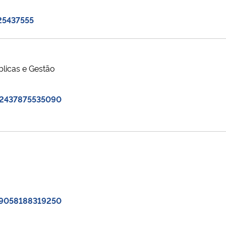
25437555
blicas e Gestão
92437875535090
59058188319250