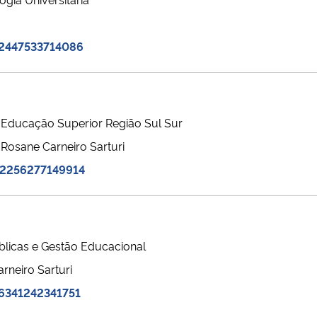
42447533714086
 Educação Superior Região Sul Sur
Rosane Carneiro Sarturi
92256277149914
blicas e Gestão Educacional
rneiro Sarturi
6341242341751