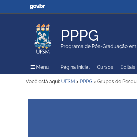
Casa Civil
Ministério da Justiça e
Segurança Pública
PPPG
Ministério da Agricultura,
Ministério da Educação
Programa de Pós-Graduação em Po
Pecuária e Abastecimento
Menu Principal do Sítio
Menu
Página Inicial
Cursos
Editais
Ministério do Meio Ambiente
Ministério do Turismo
Você está aqui:
UFSM
>
PPPG
>
Grupos de Pesqu
Início do conteúdo
Secretaria de Governo
Gabinete de Segurança
Institucional