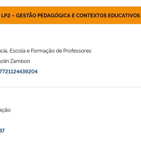
LP2 – GESTÃO PEDAGÓGICA E CONTEXTOS EDUCATIVOS
cia, Escola e Formação de Professores
golin Zambon
67721124439204
mação
37