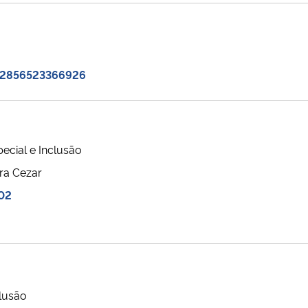
02856523366926
cial e Inclusão
ra Cezar
02
lusão