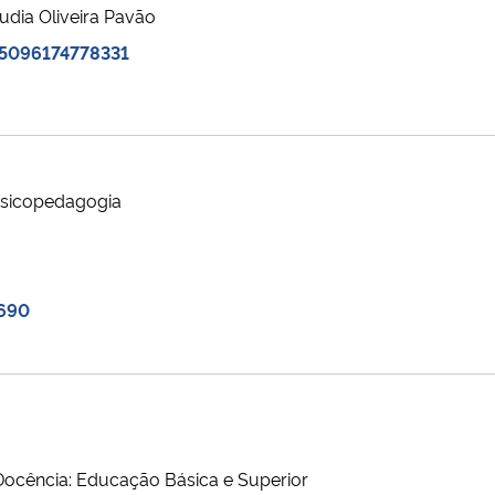
udia Oliveira Pavão
45096174778331
Psicopedagogia
3690
Docência: Educação Básica e Superior