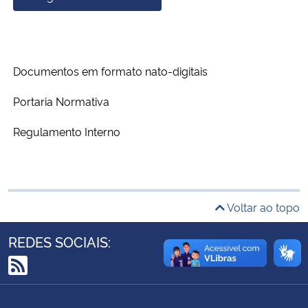
Ministério da Cidadania
Ministério da Saúde
Documentos em formato nato-digitais
Ministério de Minas e Energia
P
ortaria Normativa
Ministério da Ciência, Tecnologia, Inovações e Comunicações
R
egulamento Interno
Ministério do Meio Ambiente
Ministério do Turismo
Voltar ao topo
Ministério do Desenvolvimento Regional
REDES SOCIAIS:
Controladoria-Geral da União
RSS
Ministério da Mulher, da Família e dos Direitos Humanos