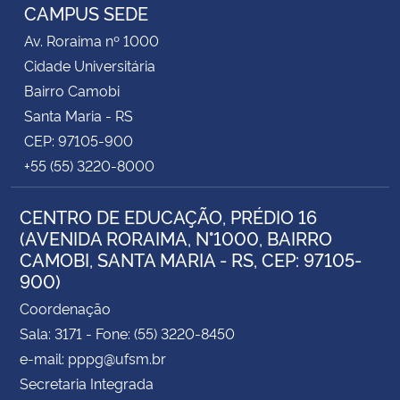
CAMPUS SEDE
Av. Roraima nº 1000
Secretaria-Geral
Cidade Universitária
Bairro Camobi
Secretaria de Governo
Santa Maria - RS
Gabinete de Segurança Institucional
CEP: 97105-900
+55 (55) 3220-8000
Advocacia-Geral da União
CENTRO DE EDUCAÇÃO, PRÉDIO 16
Banco Central do Brasil
(AVENIDA RORAIMA, N°1000, BAIRRO
CAMOBI, SANTA MARIA - RS, CEP: 97105-
900)
Planalto
Coordenação
Sala: 3171 - Fone: (55) 3220-8450
e-mail: pppg@ufsm.br
Secretaria Integrada