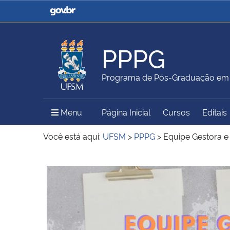
Casa Civil
Ministério da Justiça e
Segurança Pública
PPPG
Ministério da Agricultura,
Ministério da Educação
Programa de Pós-Graduação em Po
Pecuária e Abastecimento
Menu Principal do Sítio
Menu
Página Inicial
Cursos
Editais
Ministério do Meio Ambiente
Ministério do Turismo
Você está aqui:
UFSM
>
PPPG
>
Equipe Gestora e 
Início do conteúdo
Secretaria de Governo
Gabinete de Segurança
Institucional