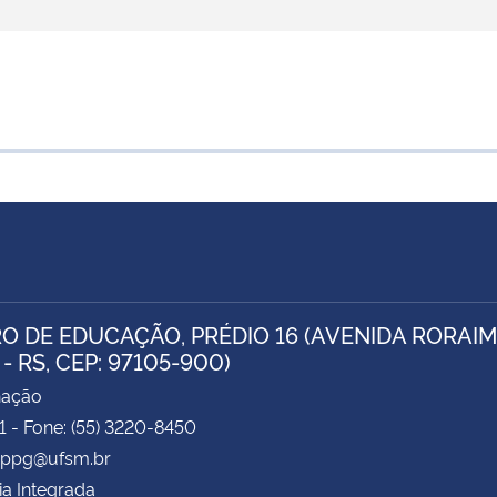
O DE EDUCAÇÃO, PRÉDIO 16 (AVENIDA RORAIMA
- RS, CEP: 97105-900)
nação
71 - Fone: (55) 3220-8450
 pppg@ufsm.br
ia Integrada