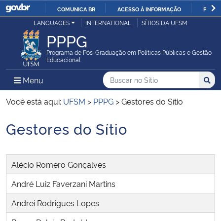
COMUNICA BR
ACESSO À INFORMAÇÃO
PARTI
Casa Civil
LANGUAGES
INTERNATIONAL
SÍTIOS DA UFSM
IR
PPPG
PARA
Ministério da Justiça e Segurança Pública
O
Programa de Pós-Graduação em Políticas Públicas e Gestão
Educacional
CONTEÚDO
Ministério da Defesa
Buscar no no Sítio
Busca
Busca:
Menu Principal do Sítio
Menu
Busc
Ministério das Relações Exteriores
Você está aqui:
UFSM
>
PPPG
>
Gestores do Sítio
Gestores do Sítio
Ministério da Economia
Início do conteúdo
Ministério da Infraestrutura
Alécio Romero Gonçalves
Ministério da Agricultura, Pecuária e Abastecimento
André Luiz Faverzani Martins
Andrei Rodrigues Lopes
Ministério da Educação