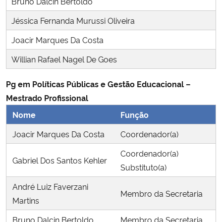
Bruno Dalcin Bertoldo
Ministério da Cidadania
Jéssica Fernanda Murussi Oliveira
Ministério da Saúde
Joacir Marques Da Costa
Willian Rafael Nagel De Goes
Ministério de Minas e Energia
Pg em Políticas Públicas e Gestão Educacional –
Ministério da Ciência, Tecnologia, Inovações e Comunicações
Mestrado Profissional
Nome
Função
Ministério do Meio Ambiente
Joacir Marques Da Costa
Coordenador(a)
Ministério do Turismo
Coordenador(a)
Gabriel Dos Santos Kehler
Substituto(a)
Ministério do Desenvolvimento Regional
André Luiz Faverzani
Membro da Secretaria
Controladoria-Geral da União
Martins
Bruno Dalcin Bertoldo
Membro da Secretaria
Ministério da Mulher, da Família e dos Direitos Humanos