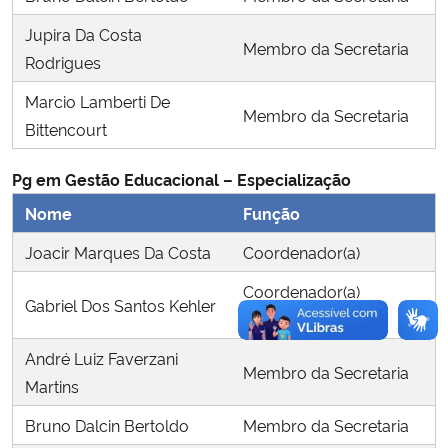
Jupira Da Costa
Membro da Secretaria
Secretaria-Geral
Rodrigues
Marcio Lamberti De
Secretaria de Governo
Membro da Secretaria
Bittencourt
Gabinete de Segurança Institucional
Pg em Gestão Educacional – Especialização
Advocacia-Geral da União
Nome
Função
Joacir Marques Da Costa
Coordenador(a)
Banco Central do Brasil
Coordenador(a)
Gabriel Dos Santos Kehler
Planalto
Substituto(a)
André Luiz Faverzani
Membro da Secretaria
Martins
Bruno Dalcin Bertoldo
Membro da Secretaria