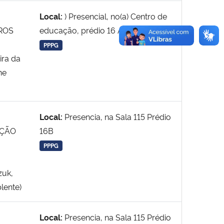
Local:
) Presencial, no(a) Centro de
ROS
educação, prédio 16 A, sala 115
PPPG
ira da
ne
Local:
Presencia, na Sala 115 Prédio
AÇÃO
16B
PPPG
zuk,
lente)
Local:
Presencia, na Sala 115 Prédio