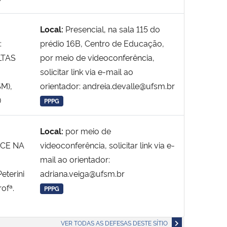
Local:
Presencial, na sala 115 do
:
prédio 16B, Centro de Educação,
LTAS
por meio de videoconferência,
solicitar link via e-mail ao
SM),
orientador: andreia.devalle@ufsm.br
)
PPPG
Local:
por meio de
ICE NA
videoconferência, solicitar link via e-
mail ao orientador:
eterini
adriana.veiga@ufsm.br
ofª.
PPPG
VER TODAS AS DEFESAS DESTE SÍTIO