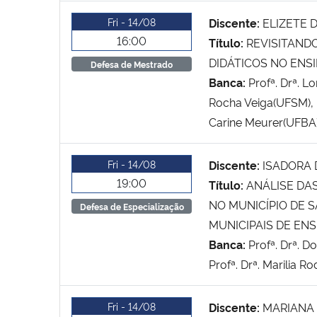
Fri - 14/08
Discente:
ELIZETE 
16:00
Título:
REVISITAND
DIDÁTICOS NO ENS
Defesa de Mestrado
Banca:
Profª. Drª. L
Rocha Veiga(UFSM), P
Carine Meurer(UFBA
Fri - 14/08
Discente:
ISADORA
19:00
Título:
ANÁLISE DA
NO MUNICÍPIO DE 
Defesa de Especialização
MUNICIPAIS DE EN
Banca:
Profª. Drª. D
Profª. Drª. Marilia 
Fri - 14/08
Discente:
MARIANA