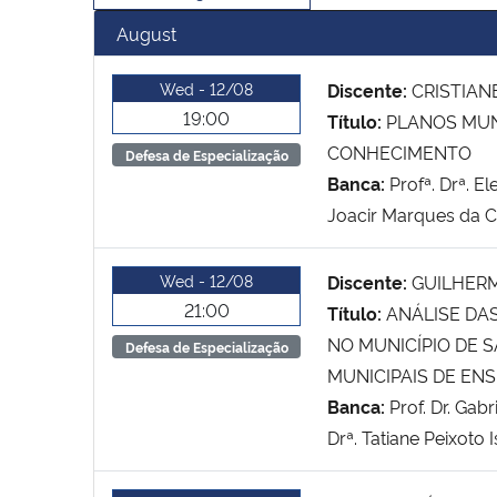
August
Wed - 12/08
Discente:
CRISTIAN
19:00
Título:
PLANOS MUN
CONHECIMENTO
Defesa de Especialização
Banca:
Profª. Drª. E
Joacir Marques da Cos
Wed - 12/08
Discente:
GUILHER
21:00
Título:
ANÁLISE DA
NO MUNICÍPIO DE 
Defesa de Especialização
MUNICIPAIS DE EN
Banca:
Prof. Dr. Gab
Drª. Tatiane Peixoto 