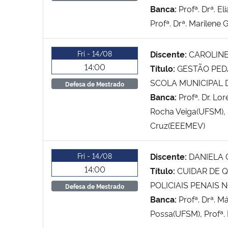
Banca:
Profª. Drª. E
Profª. Drª. Marilene 
Fri - 14/08
Discente:
CAROLINE
14:00
Título:
GESTÃO PED
SCOLA MUNICIPAL 
Defesa de Mestrado
Banca:
Profª. Dr. Lo
Rocha Veiga(UFSM), P
Cruz(EEEMEV)
Fri - 14/08
Discente:
DANIELA 
14:00
Título:
CUIDAR DE 
POLICIAIS PENAIS 
Defesa de Mestrado
Banca:
Profª. Drª. M
Possa(UFSM), Profª.