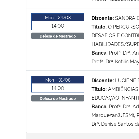
Mon - 24/08
Discente:
SANDRA D
14:00
Título:
O PERCURSO
DESAFIOS E CONTR
Defesa de Mestrado
HABILIDADES/SUP
Banca:
Profª. Drª. A
Profª. Drª. Ketilin M
Mon - 31/08
Discente:
LUCIENE 
14:00
Título:
AMBIÊNCIAS
EDUCAÇÃO INFANTI
Defesa de Mestrado
Banca:
Profª. Drª. A
Marquezan(UFSM), Pr
Drª. Denise Santos 