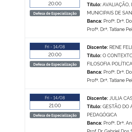
20:00
Título:
AVALIAÇÃO,
MUNICIPAIS DE SAN
Defesa de Especialização
Banca:
Profª. Drª. D
Profª. Drª. Tatiane P
Fri - 14/08
Discente:
RENE FEL
20:00
Título:
O CONTEXTO
FILOSOFIA POLÍTIC
Defesa de Especialização
Banca:
Profª. Drª. D
Profª. Drª. Tatiane P
Fri - 14/08
Discente:
JULIA CA
21:00
Título:
GESTÃO DO 
PEDAGÓGICA
Defesa de Especialização
Banca:
Profª. Drª. A
Prof. Dr. Gabriel Dos