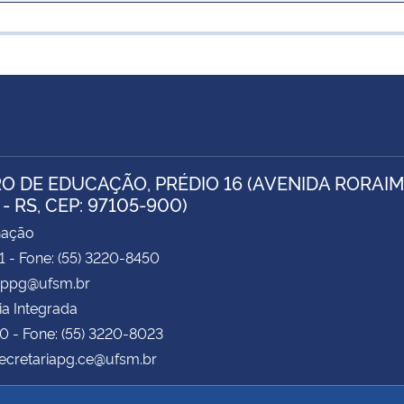
O DE EDUCAÇÃO, PRÉDIO 16 (AVENIDA RORAIMA
- RS, CEP: 97105-900)
nação
71 - Fone: (55) 3220-8450
 pppg@ufsm.br
ia Integrada
70 - Fone: (55) 3220-8023
secretariapg.ce@ufsm.br