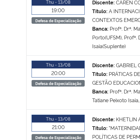
Thu - 13/08
Discente:
CÁREN CO
19:00
Título:
A INTERNAC
CONTEXTOS EMERGE
Defesa de Especialização
Banca:
Profª. Drª. M
Porto(UFSM), Profª. D
Isaia(Suplente)
Thu - 13/08
Discente:
GABRIEL
20:00
Título:
PRÁTICAS D
GESTÃO EDUCACIO
Defesa de Especialização
Banca:
Profª. Drª. Ma
Tatiane Peixoto Isaia
Thu - 13/08
Discente:
KHETLIN 
21:00
Título:
"MATERNIDA
POLÍTICAS DE PER
Defesa de Especialização