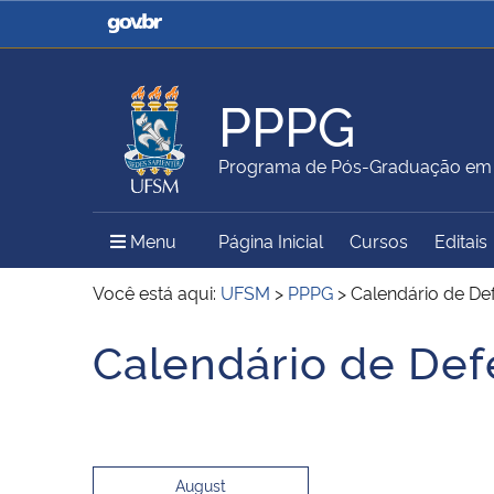
Casa Civil
Ministério da Justiça e
Segurança Pública
PPPG
Ministério da Agricultura,
Ministério da Educação
Programa de Pós-Graduação em Po
Pecuária e Abastecimento
Menu Principal do Sítio
Menu
Página Inicial
Cursos
Editais
Ministério do Meio Ambiente
Ministério do Turismo
Você está aqui:
UFSM
>
PPPG
>
Calendário de De
Calendário de Def
Início do conteúdo
Secretaria de Governo
Gabinete de Segurança
Institucional
August