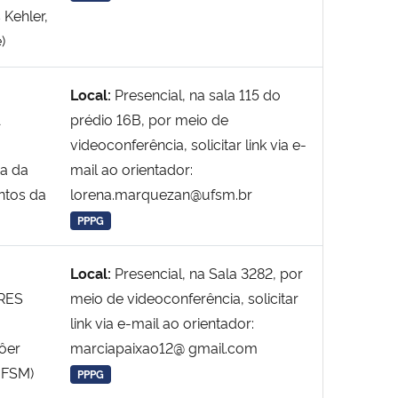
 Kehler,
)
Local:
Presencial, na sala 115 do
A
prédio 16B, por meio de
videoconferência, solicitar link via e-
ra da
mail ao orientador:
antos da
lorena.marquezan@ufsm.br
PPPG
Local:
Presencial, na Sala 3282, por
RES
meio de videoconferência, solicitar
link via e-mail ao orientador:
Bôer
marciapaixao12@ gmail.com
UFSM)
PPPG