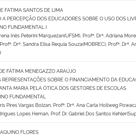
DE FATIMA SANTOS DE LIMA
O A PERCEPÇÃO DOS EDUCADORES SOBRE O USO DOS LIV
INO FUNDAMENTAL I
orena Inês Peterini Marquezan(UFSM), Profª. Drª. Adriana More
rofª. Drª. Sandra Elisa Requia Souza(MOBREC), Profª. Drª. A
)
 DE FÁTIMA MENEGAZZO ARAÚJO
S REPRESENTAÇÕES SOBRE O FINANCIAMENTO DA EDUC
SANTA MARIA PELA ÓTICA DOS GESTORES DE ESCOLAS
SINO FUNDAMENTAL
oris Pires Vargas Bolzan, Profª. Drª. Ana Carla Hollweg Powac
Rodrigues Lopes Heman, Prof. Dr. Gabriel Dos Santos Kehler(Sup
 AQUINO FLORES