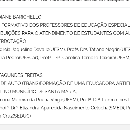
IANE BARICHELLO
 FORMATIVO DOS PROFESSORES DE EDUCAÇÃO ESPECIAL
IBUIÇÕES PARA O ATENDIMENTO DE ESTUDANTES COM A
ERDOTAÇÃO
ndréia Jaqueline Devalle(UFSM), Profª. Drª. Tatiane Negrini(UF
ayra Pedro(UFSCar), Profª. Drª. Carolina Terribile Teixeira(UFSM
FAGUNDES FREITAS
 DE AUTO (TRANS)FORMAÇÃO DE UMA EDUCADORA ARTÍF
L NO MUNICÍPIO DE SANTA MARIA,
driana Moreira da Rocha Veiga(UFSM), Profª. Drª. Lorena Inês P
ofª. Drª. Elizandra Aparecida Nascimento Gelocha(SMED), Pr
da Cruz(SEDUC)