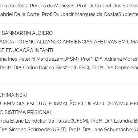
liana da Costa Pereira de Menezes, Prof. Dr. Gabriel Dos Santos
Gabriel Dalla Corte, Prof. Dr. Joacir Marques da Costa(Suplente
 SANMARTIN ALBIERO
ÁGICA POTENCIALIZANDO AMBIENCIAS AFETIVAS EM UM
DE EDUCAÇÃO INFANTIL
rena Inês Peterini Marquezan(UFSM), Profª. Drª. Adriana Morei
rofª. Drª. Carine Daiana Binsfeld(UFSC), Profª. Drª. Denise S
CHIMAINSKI
QUEM VIGIA: ESCUTA, FORMAÇÃO E CUIDADO PARA MULHE
NO SISTEMA PRISIONAL
árcia Eliane Leindcker da Paixão((UFSM), Profª. Drª. Leandra 
 Drª. Simone Schroeder(USJT), Profª. Drª. Jane Schumacher(