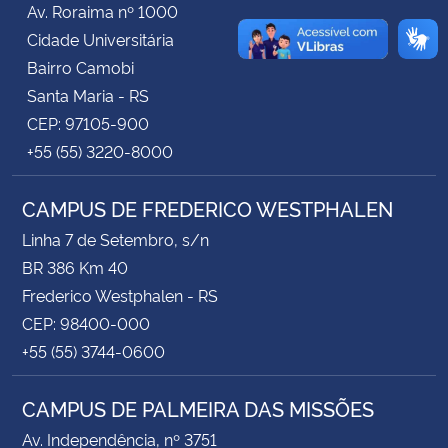
Av. Roraima nº 1000
Cidade Universitária
Secretaria-Geral
Bairro Camobi
Santa Maria - RS
Secretaria de Governo
CEP: 97105-900
+55 (55) 3220-8000
Gabinete de Segurança Institucional
CAMPUS DE FREDERICO WESTPHALEN
Advocacia-Geral da União
Linha 7 de Setembro, s/n
Banco Central do Brasil
BR 386 Km 40
Frederico Westphalen - RS
Planalto
CEP: 98400-000
+55 (55) 3744-0600
CAMPUS DE PALMEIRA DAS MISSÕES
Av. Independência, nº 3751