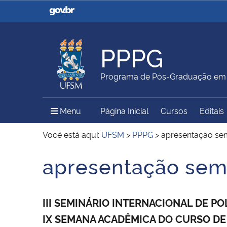
Casa Civil
Ministério da Justiça e
Segurança Pública
PPPG
Ministério da Agricultura,
Ministério da Educação
Programa de Pós-Graduação em Po
Pecuária e Abastecimento
Menu Principal do Sítio
Menu
Página Inicial
Cursos
Editais
Ministério do Meio Ambiente
Ministério do Turismo
Você está aqui:
UFSM
>
PPPG
>
apresentação sem
apresentação sem
Início do conteúdo
Secretaria de Governo
Gabinete de Segurança
Institucional
III SEMINÁRIO INTERNACIONAL DE P
IX SEMANA ACADÊMICA DO CURSO DE