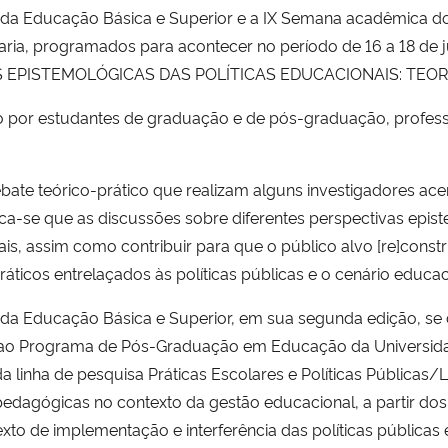
icas da Educação Básica e Superior e a IX Semana acadêmica 
aria, programados para acontecer no período de 16 a 18 de
VAS EPISTEMOLÓGICAS DAS POLÍTICAS EDUCACIONAIS: TEORI
o por estudantes de graduação e de pós-graduação, profess
te teórico-prático que realizam alguns investigadores ace
se que as discussões sobre diferentes perspectivas episte
s, assim como contribuir para que o público alvo [re]constru
ticos entrelaçados às políticas públicas e o cenário educac
cas da Educação Básica e Superior, em sua segunda edição, se 
ao Programa de Pós-Graduação em Educação da Universidad
a linha de pesquisa Práticas Escolares e Políticas Públicas/
s pedagógicas no contexto da gestão educacional, a partir do
exto de implementação e interferência das políticas públicas