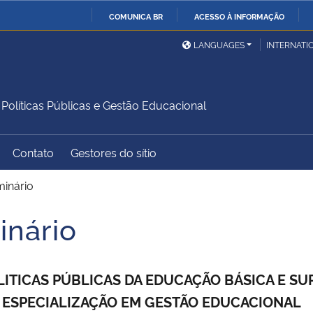
COMUNICA BR
ACESSO À INFORMAÇÃO
Ministério da Defesa
Ministério das Relações
Mini
IR
LANGUAGES
INTERNATI
Exteriores
PARA
O
Ministério da Cidadania
Ministério da Saúde
Mini
CONTEÚDO
líticas Públicas e Gestão Educacional
Contato
Gestores do sítio
Ministério do
Controladoria-Geral da
Mini
Desenvolvimento Regional
União
Famí
inário
Hum
inário
Advocacia-Geral da União
Banco Central do Brasil
Plan
OLITICAS PÚBLICAS DA EDUCAÇÃO BÁSICA E SU
 ESPECIALIZAÇÃO EM GESTÃO EDUCACIONAL