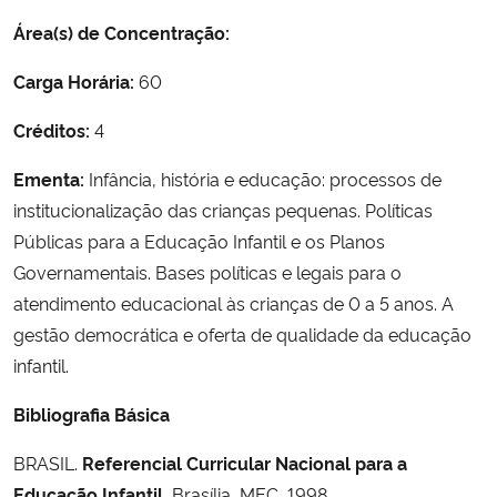
Ministério da Cidadania
Área(s) de Concentração:
Ministério da Saúde
Carga Horária:
60
Créditos:
4
Ministério de Minas e Energia
Ementa:
Infância, história e educação: processos de
Ministério da Ciência, Tecnologia, Inovações e Comunicações
institucionalização das crianças pequenas. Políticas
Públicas para a Educação Infantil e os Planos
Ministério do Meio Ambiente
Governamentais. Bases políticas e legais para o
atendimento educacional às crianças de 0 a 5 anos. A
Ministério do Turismo
gestão democrática e oferta de qualidade da educação
infantil.
Ministério do Desenvolvimento Regional
Bibliografia Básica
Controladoria-Geral da União
BRASIL.
Referencial Curricular Nacional para a
Ministério da Mulher, da Família e dos Direitos Humanos
Educação Infantil.
Brasília, MEC, 1998.