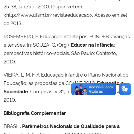
25-38, jan./abr. 2010. Disponível em:
<
http://www.ufsm.br/revistaeducacao
>.
Acesso em set
de 2013.
ROSEMBERG, F. Educação infantil pós-FUNDEB: avanços
e tensões. In: SOUZA, G. (Org.).
Educar na Infância:
perspectivas histórico-sociais. São Paulo: Contexto,
2010.
VIEIRA, L. M. F. A Educação infantil e o Plano Nacional de
Educação: as propostas da CONAE 2010.
Educação e
Sociedade
. Campinas, v. 31, n. 112, p. 809-831, jul./set.
2010.
Bibliografia Complementar
BRASIL.
Parâmetros Nacionais de Qualidade para a