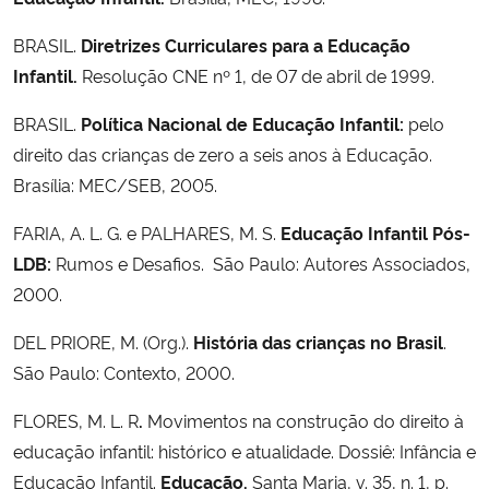
BRASIL.
Diretrizes Curriculares para a Educação
Secretaria-Geral
Infantil.
Resolução CNE nº 1, de 07 de abril de 1999.
Secretaria de Governo
BRASIL.
Política Nacional de Educação Infantil:
pelo
direito das crianças de zero a seis anos à Educação.
Gabinete de Segurança Institucional
Brasília: MEC/SEB, 2005.
Advocacia-Geral da União
FARIA, A. L. G. e PALHARES, M. S.
Educação Infantil Pós-
LDB:
Rumos e Desafios. São Paulo: Autores Associados,
Banco Central do Brasil
2000.
DEL PRIORE, M. (Org.).
História das crianças no Brasil
.
Planalto
São Paulo: Contexto, 2000.
FLORES, M. L. R
.
Movimentos na construção do direito à
educação infantil: histórico e atualidade. Dossiê: Infância e
Educação Infantil.
Educação.
Santa Maria, v. 35, n. 1, p.