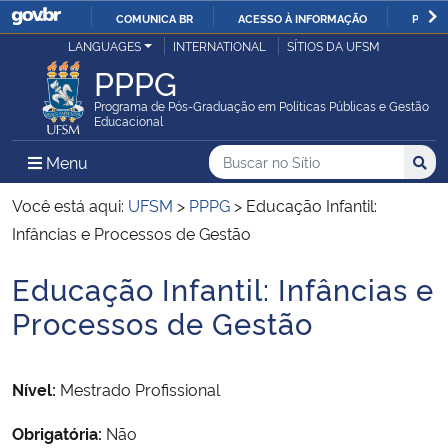
COMUNICA BR
ACESSO À INFORMAÇÃO
PARTI
Casa Civil
LANGUAGES
INTERNATIONAL
SÍTIOS DA UFSM
IR
PPPG
PARA
Ministério da Justiça e Segurança Pública
O
Programa de Pós-Graduação em Políticas Públicas e Gestão
Educacional
CONTEÚDO
Ministério da Defesa
Buscar no no Sítio
Busca
Busca:
Menu Principal do Sítio
Menu
Busc
Ministério das Relações Exteriores
Você está aqui:
UFSM
>
PPPG
>
Educação Infantil:
Infâncias e Processos de Gestão
Ministério da Economia
Educação Infantil: Infâncias e
Início do conteúdo
Ministério da Infraestrutura
Processos de Gestão
Ministério da Agricultura, Pecuária e Abastecimento
Nível:
Mestrado Profissional
Ministério da Educação
Obrigatória:
Não