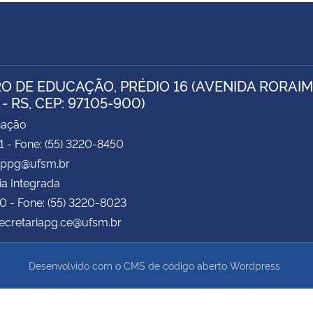
O DE EDUCAÇÃO, PRÉDIO 16 (AVENIDA RORAIMA
- RS, CEP: 97105-900)
nação
71 - Fone: (55) 3220-8450
 pppg@ufsm.br
ia Integrada
70 - Fone: (55) 3220-8023
secretariapg.ce@ufsm.br
Desenvolvido com o CMS de código aberto
Wordpress