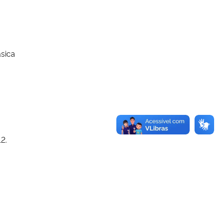
ásica
12.