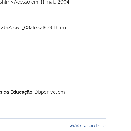
.shtm> Acesso em: 11 maio 2004.
v.br/ccivil_03/leis/l9394.htm>
is da Educação
. Disponível em:
Voltar ao topo