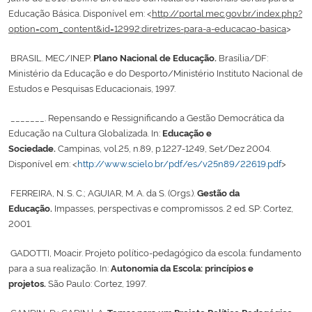
Educação Básica. Disponível em: <
http://portal.mec.gov.br/index.php?
option=com_content&id=12992:diretrizes-para-a-educacao-basica
>
BRASIL. MEC/INEP.
Plano Nacional de Educação.
Brasília/DF:
Ministério da Educação e do Desporto/Ministério Instituto Nacional de
Estudos e Pesquisas Educacionais, 1997.
_______. Repensando e Ressignificando a Gestão Democrática da
Educação na Cultura Globalizada. In:
Educação e
Sociedade.
Campinas, vol.25, n.89, p.1227-1249, Set/Dez 2004.
Disponível em: <
http://www.scielo.br/pdf/es/v25n89/22619.pdf
>
FERREIRA, N. S. C.; AGUIAR, M. A. da S. (Orgs.).
Gestão da
Educação.
Impasses, perspectivas e compromissos. 2 ed. SP: Cortez,
2001.
GADOTTI, Moacir. Projeto político-pedagógico da escola: fundamento
para a sua realização. In:
Autonomia da Escola: princípios e
projetos.
São Paulo: Cortez, 1997.
GANDIN, D.; GADIN l. A.
Temas para um Projeto Político Pedagógico
.