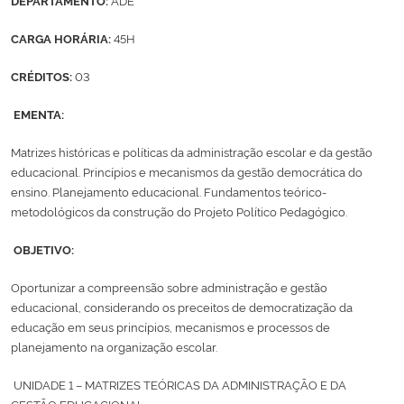
Ministério da Cidadania
CARGA HORÁRIA:
45H
Ministério da Saúde
CRÉDITOS:
03
Ministério de Minas e Energia
EMENTA:
Matrizes históricas e políticas da administração escolar e da gestão
Ministério da Ciência, Tecnologia, Inovações e Comunicações
educacional. Princípios e mecanismos da gestão democrática do
ensino. Planejamento educacional. Fundamentos teórico-
Ministério do Meio Ambiente
metodológicos da construção do Projeto Político Pedagógico.
OBJETIVO:
Ministério do Turismo
Oportunizar a compreensão sobre administração e gestão
Ministério do Desenvolvimento Regional
educacional, considerando os preceitos de democratização da
educação em seus princípios, mecanismos e processos de
planejamento na organização escolar.
Controladoria-Geral da União
UNIDADE 1 – MATRIZES TEÓRICAS DA ADMINISTRAÇÃO E DA
Ministério da Mulher, da Família e dos Direitos Humanos
GESTÃO EDUCACIONAL