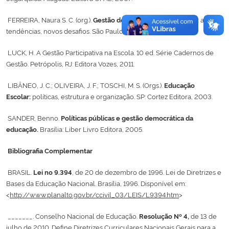
FERREIRA, Naura S. C. (org.).
Gestão democrática da educação:
atuais
tendências, novos desafios. São Paulo: Cortez, 2000.
LUCK, H. A Gestão Participativa na Escola. 10 ed. Série Cadernos de
Gestão. Petrópolis, RJ: Editora Vozes, 2011.
LIBÂNEO, J. C.; OLIVEIRA, J. F.; TOSCHI, M. S. (Orgs.).
Educação
Escolar:
políticas, estrutura e organização. SP: Cortez Editora, 2003.
SANDER, Benno.
Políticas públicas e gestão democrática da
educação.
Brasília: Liber Livro Editora, 2005.
Bibliografia Complementar
BRASIL.
Lei n
o
9.394
, de 20 de dezembro de 1996. Lei de Diretrizes e
Bases da Educação Nacional. Brasília, 1996. Disponível em:
<
http://www.planalto.gov.br/ccivil_03/LEIS/L9394.htm
>
_______. Conselho Nacional de Educação.
Resolução Nº 4,
de 13 de
julho de 2010. Define Diretrizes Curriculares Nacionais Gerais para a