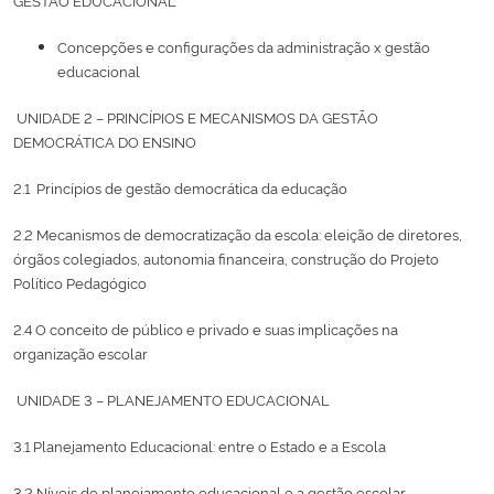
Concepções e configurações da administração x gestão
Secretaria-Geral
educacional
Secretaria de Governo
UNIDADE 2 – PRINCÍPIOS E MECANISMOS DA GESTÃO
DEMOCRÁTICA DO ENSINO
Gabinete de Segurança Institucional
2.1 Princípios de gestão democrática da educação
Advocacia-Geral da União
2.2 Mecanismos de democratização da escola: eleição de diretores,
órgãos colegiados, autonomia financeira, construção do Projeto
Político Pedagógico
Banco Central do Brasil
2.4 O conceito de público e privado e suas implicações na
Planalto
organização escolar
UNIDADE 3 – PLANEJAMENTO EDUCACIONAL
3.1 Planejamento Educacional: entre o Estado e a Escola
3.2 Níveis de planejamento educacional e a gestão escolar