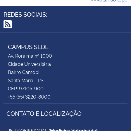
taxa.
REDES SOCIAIS:
Tenha atenção aos prazos
! Após as 16h do dia 13
de janeiro de 2021, as solicitações de inclusão de
RSS
nome na listagem
NÃO SERÃO ATENDIDAS
.
Se você tiver mais de uma inscrição homologada
CAMPUS SEDE
deverá optar por uma delas para realizar a prova.
Av. Roraima nº 1000
Tenha atenção à inscrição homologada escolhida e
Cidade Universitária
ao local de prova correspondente.
Bairro Camobi
Santa Maria - RS
CEP: 97105-900
+55 (55) 3220-8000
CONTATO E LOCALIZAÇÃO
UNIPROFISSIONAL (
Medicina Veterinária
):