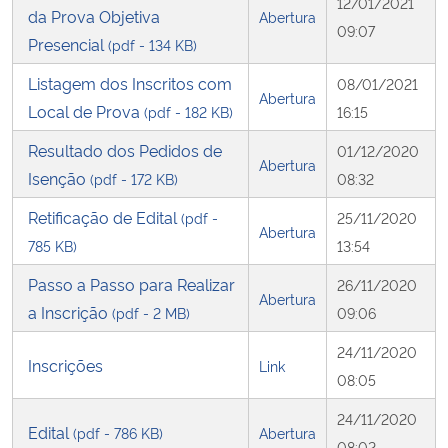
12/01/2021
da Prova Objetiva
Abertura
09:07
Presencial
(pdf - 134 KB)
Listagem dos Inscritos com
08/01/2021
Abertura
Local de Prova
(pdf - 182 KB)
16:15
Resultado dos Pedidos de
01/12/2020
Abertura
Isenção
(pdf - 172 KB)
08:32
Retificação de Edital
(pdf -
25/11/2020
Abertura
785 KB)
13:54
Passo a Passo para Realizar
26/11/2020
Abertura
a Inscrição
(pdf - 2 MB)
09:06
24/11/2020
Inscrições
Link
08:05
24/11/2020
Edital
(pdf - 786 KB)
Abertura
08:02