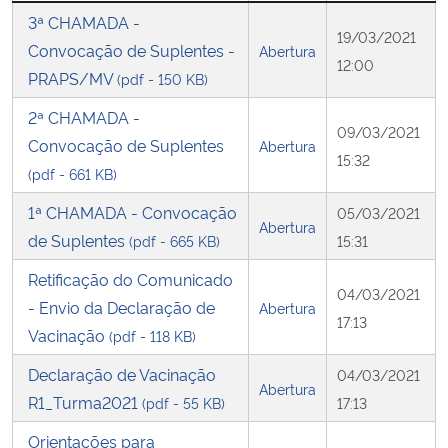
3ª CHAMADA -
19/03/2021
Secretaria-Geral
Convocação de Suplentes -
Abertura
12:00
PRAPS/MV
(pdf - 150 KB)
Secretaria de Governo
2ª CHAMADA -
09/03/2021
Convocação de Suplentes
Abertura
Gabinete de Segurança Institucional
15:32
(pdf - 661 KB)
Advocacia-Geral da União
1ª CHAMADA - Convocação
05/03/2021
Abertura
de Suplentes
(pdf - 665 KB)
15:31
Banco Central do Brasil
Retificação do Comunicado
04/03/2021
- Envio da Declaração de
Abertura
Planalto
17:13
Vacinação
(pdf - 118 KB)
Declaração de Vacinação
04/03/2021
Abertura
R1_Turma2021
(pdf - 55 KB)
17:13
Orientações para