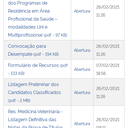
dos Programas de
26/02/2021
Residência em Área
Abertura
11:26
Profissional da Saúde –
modalidades Uni e
Multiprofissional
(pdf - 97 KB)
Convocação para
26/02/2021
Abertura
Desempate
(pdf - 194 KB)
11:26
Formulário de Recursos
(pdf
07/02/2021
Abertura
- 133 KB)
18:56
Listagem Preliminar dos
26/02/2021
Candidatos Classificados
Abertura
11:26
(pdf - 2 MB)
Res. Medicina Veterinária -
Listagem Definitiva das
26/02/2021
Abertura
Notas da Prova de Títulos
09:11