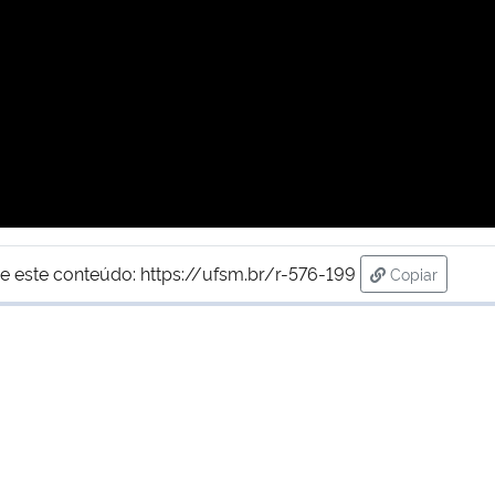
e este conteúdo:
https://ufsm.br/r-576-199
Copiar
para área de