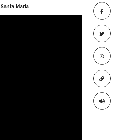
Santa Maria.
Copiar para áre