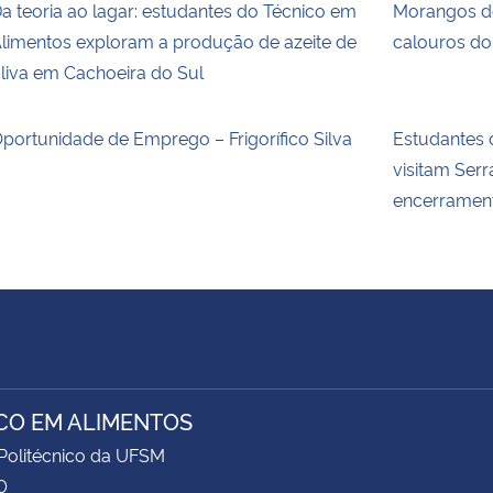
a teoria ao lagar: estudantes do Técnico em
Morangos d
limentos exploram a produção de azeite de
calouros do
liva em Cachoeira do Sul
portunidade de Emprego – Frigorífico Silva
Estudantes 
visitam Ser
encerrament
CO EM ALIMENTOS
Politécnico da UFSM
0