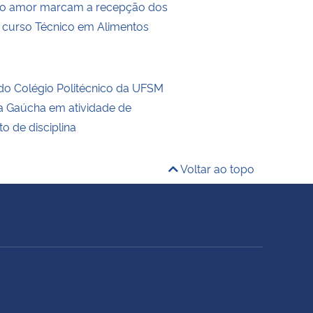
o amor marcam a recepção dos
 curso Técnico em Alimentos
do Colégio Politécnico da UFSM
ra Gaúcha em atividade de
o de disciplina
Voltar ao topo