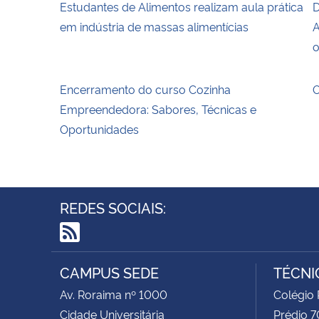
Estudantes de Alimentos realizam aula prática
D
em indústria de massas alimentícias
A
o
Encerramento do curso Cozinha
O
Empreendedora: Sabores, Técnicas e
Oportunidades
REDES SOCIAIS:
RSS
CAMPUS SEDE
TÉCNI
Av. Roraima nº 1000
Colégio 
Cidade Universitária
Prédio 7