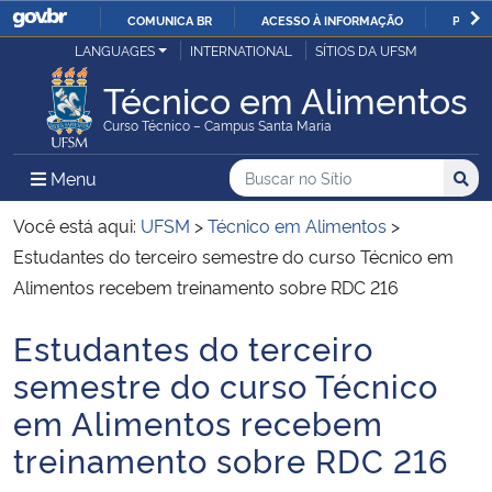
COMUNICA BR
ACESSO À INFORMAÇÃO
PARTI
Casa Civil
LANGUAGES
INTERNATIONAL
SÍTIOS DA UFSM
IR
PARA
Técnico em Alimentos
Ministério da Justiça e Segurança Pública
O
Curso Técnico – Campus Santa Maria
CONTEÚDO
Ministério da Defesa
Buscar no no Sítio
Busca
Busca:
Menu Principal do Sítio
Menu
Busc
Ministério das Relações Exteriores
Você está aqui:
UFSM
>
Técnico em Alimentos
>
Estudantes do terceiro semestre do curso Técnico em
Ministério da Economia
Alimentos recebem treinamento sobre RDC 216
Estudantes do terceiro
Ministério da Infraestrutura
Início do conteúdo
semestre do curso Técnico
Ministério da Agricultura, Pecuária e Abastecimento
em Alimentos recebem
treinamento sobre RDC 216
Ministério da Educação