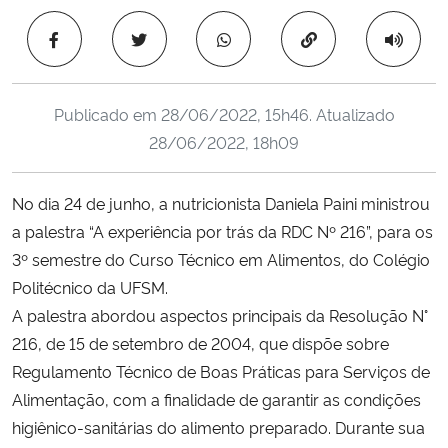
Ministério da Cidadania
Copiar para área 
Ministério da Saúde
Publicado em
28/06/2022, 15h46
. Atualizado
Ministério de Minas e Energia
28/06/2022, 18h09
Ministério da Ciência, Tecnologia, Inovações e Comunicações
No dia 24 de junho, a nutricionista Daniela Paini ministrou
a palestra “A experiência por trás da RDC Nº 216”, para os
Ministério do Meio Ambiente
3º semestre do Curso Técnico em Alimentos, do Colégio
Ministério do Turismo
Politécnico da UFSM.
A palestra abordou aspectos principais da Resolução N°
Ministério do Desenvolvimento Regional
216, de 15 de setembro de 2004, que dispõe sobre
Regulamento Técnico de Boas Práticas para Serviços de
Controladoria-Geral da União
Alimentação, com a finalidade de garantir as condições
higiênico-sanitárias do alimento preparado. Durante sua
Ministério da Mulher, da Família e dos Direitos Humanos