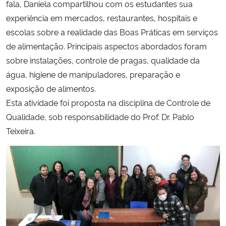
fala, Daniela compartilhou com os estudantes sua
experiência em mercados, restaurantes, hospitais e
Secretaria-Geral
escolas sobre a realidade das Boas Práticas em serviços
de alimentação. Principais aspectos abordados foram
Secretaria de Governo
sobre instalações, controle de pragas, qualidade da
água, higiene de manipuladores, preparação e
Gabinete de Segurança Institucional
exposição de alimentos.
Esta atividade foi proposta na disciplina de Controle de
Advocacia-Geral da União
Qualidade, sob responsabilidade do Prof. Dr. Pablo
Teixeira.
Banco Central do Brasil
Planalto