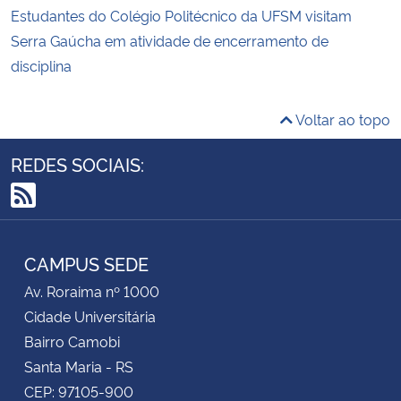
Estudantes do Colégio Politécnico da UFSM visitam
Serra Gaúcha em atividade de encerramento de
disciplina
Voltar ao topo
REDES SOCIAIS:
RSS
CAMPUS SEDE
Av. Roraima nº 1000
Cidade Universitária
Bairro Camobi
Santa Maria - RS
CEP: 97105-900