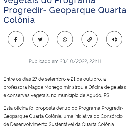
Ministério da Cidadania
Progredir- Geoparque Quarta
Colônia
Ministério da Saúde
Ministério de Minas e Energia
Copiar para área 
Ministério da Ciência, Tecnologia, Inovações e Comunicações
Publicado em
23/10/2022, 22h11
Ministério do Meio Ambiente
Entre os dias 27 de setembro e 21 de outubro, a
Ministério do Turismo
professora Magda Monego ministrou a Oficina de geleias
e conservas vegetais, no município de Agudo, RS.
Ministério do Desenvolvimento Regional
Esta oficina foi proposta dentro do Programa Progredir-
Controladoria-Geral da União
Geoparque Quarta Colônia, uma iniciativa do Consórcio
de Desenvolvimento Sustentável da Quarta Colônia
Ministério da Mulher, da Família e dos Direitos Humanos