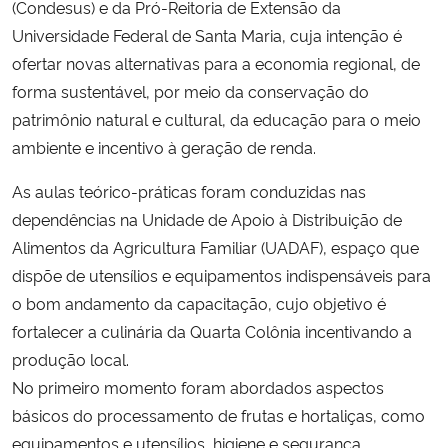
(Condesus) e da Pró-Reitoria de Extensão da
Universidade Federal de Santa Maria, cuja intenção é
Secretaria-Geral
ofertar novas alternativas para a economia regional, de
forma sustentável, por meio da conservação do
Secretaria de Governo
patrimônio natural e cultural, da educação para o meio
ambiente e incentivo à geração de renda.
Gabinete de Segurança Institucional
As aulas teórico-práticas foram conduzidas nas
Advocacia-Geral da União
dependências na Unidade de Apoio à Distribuição de
Alimentos da Agricultura Familiar (UADAF), espaço que
Banco Central do Brasil
dispõe de utensílios e equipamentos indispensáveis para
o bom andamento da capacitação, cujo objetivo é
Planalto
fortalecer a culinária da Quarta Colônia incentivando a
produção local.
No primeiro momento foram abordados aspectos
básicos do processamento de frutas e hortaliças, como
equipamentos e utensílios, higiene e segurança,