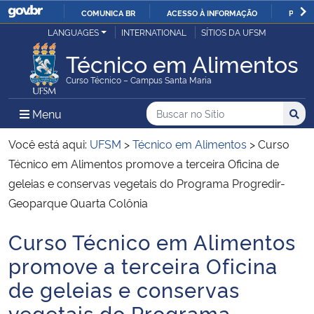
COMUNICA BR
ACESSO À INFORMAÇÃO
PARTI
Casa Civil
LANGUAGES
INTERNATIONAL
SÍTIOS DA UFSM
IR
PARA
Técnico em Alimentos
Ministério da Justiça e Segurança Pública
O
Curso Técnico – Campus Santa Maria
CONTEÚDO
Ministério da Defesa
Buscar no no Sítio
Busca
Busca:
Menu Principal do Sítio
Menu
Busc
Ministério das Relações Exteriores
Você está aqui:
UFSM
>
Técnico em Alimentos
>
Curso
Técnico em Alimentos promove a terceira Oficina de
Ministério da Economia
geleias e conservas vegetais do Programa Progredir-
Geoparque Quarta Colônia
Ministério da Infraestrutura
Curso Técnico em Alimentos
Início do conteúdo
Ministério da Agricultura, Pecuária e Abastecimento
promove a terceira Oficina
de geleias e conservas
Ministério da Educação
vegetais do Programa