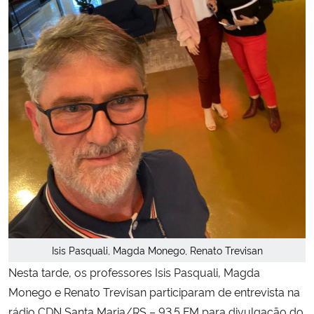
Secretaria-Geral
Secretaria de Governo
Gabinete de Segurança Institucional
Advocacia-Geral da União
Banco Central do Brasil
Planalto
Isis Pasquali, Magda Monego, Renato Trevisan
Nesta tarde, os professores Isis Pasquali, Magda
Monego e Renato Trevisan participaram de entrevista na
rádio CDN Santa Maria/RS – 93.5 FM para divulgação do