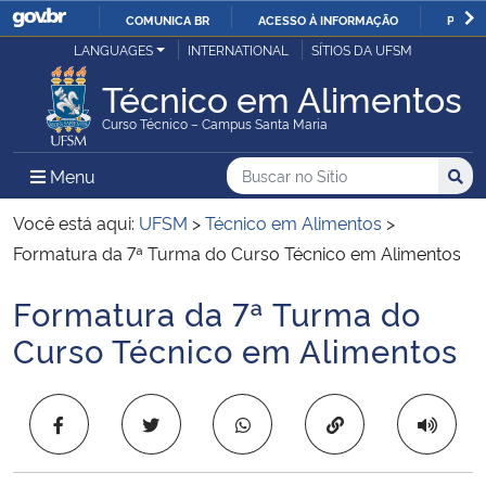
COMUNICA BR
ACESSO À INFORMAÇÃO
PARTI
Casa Civil
LANGUAGES
INTERNATIONAL
SÍTIOS DA UFSM
IR
PARA
Técnico em Alimentos
Ministério da Justiça e Segurança Pública
O
Curso Técnico – Campus Santa Maria
CONTEÚDO
Ministério da Defesa
Buscar no no Sítio
Busca
Busca:
Menu Principal do Sítio
Menu
Busc
Ministério das Relações Exteriores
Você está aqui:
UFSM
>
Técnico em Alimentos
>
Formatura da 7ª Turma do Curso Técnico em Alimentos
Ministério da Economia
Formatura da 7ª Turma do
Início do conteúdo
Ministério da Infraestrutura
Curso Técnico em Alimentos
Ministério da Agricultura, Pecuária e Abastecimento
Copiar para área 
Ministério da Educação