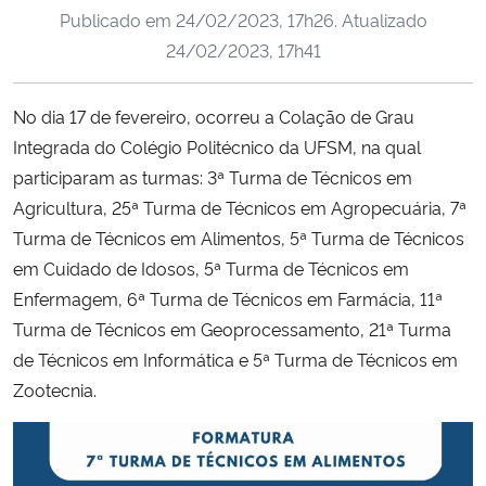
Publicado em
24/02/2023, 17h26
. Atualizado
Ministério da Cidadania
24/02/2023, 17h41
Ministério da Saúde
No dia 17 de fevereiro, ocorreu a Colação de Grau
Ministério de Minas e Energia
Integrada do Colégio Politécnico da UFSM, na qual
participaram as turmas: 3ª Turma de Técnicos em
Ministério da Ciência, Tecnologia, Inovações e Comunicações
Agricultura, 25ª Turma de Técnicos em Agropecuária, 7ª
Turma de Técnicos em Alimentos, 5ª Turma de Técnicos
Ministério do Meio Ambiente
em Cuidado de Idosos, 5ª Turma de Técnicos em
Enfermagem, 6ª Turma de Técnicos em Farmácia, 11ª
Ministério do Turismo
Turma de Técnicos em Geoprocessamento, 21ª Turma
de Técnicos em Informática e 5ª Turma de Técnicos em
Ministério do Desenvolvimento Regional
Zootecnia.
Controladoria-Geral da União
Ministério da Mulher, da Família e dos Direitos Humanos