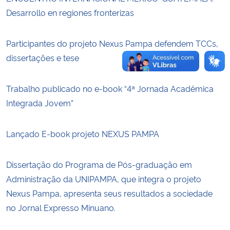
Desarrollo en regiones fronterizas
Secretaria-Geral
Participantes do projeto Nexus Pampa defendem TCCs,
Secretaria de Governo
dissertações e tese
Gabinete de Segurança Institucional
Trabalho publicado no e-book “4ª Jornada Acadêmica
Integrada Jovem”
Advocacia-Geral da União
Lançado E-book projeto NEXUS PAMPA
Banco Central do Brasil
Planalto
Dissertação do Programa de Pós-graduação em
Administração da UNIPAMPA, que integra o projeto
Nexus Pampa, apresenta seus resultados a sociedade
no Jornal Expresso Minuano.