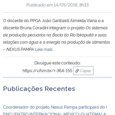
Publicado em
14/05/2018, 8h33
Ministério da Cidadania
Ministério da Saúde
O docente do PPGA João Garibaldi Almeida Viana e a
discente Bruna Coradini integram o projeto
Os sistemas
Ministério de Minas e Energia
de produção pecuários na Bacia
do Rio Ibirapuitã e suas
relações com água e a energia na produção de alimentos
Ministério da Ciência, Tecnologia, Inovações e Comunicações
– NEXUS
PAMPA
Leia mais
Ministério do Meio Ambiente
Divulgue este conteúdo:
https://ufsm.br/r-364-155
Copiar
Ministério do Turismo
para área de trans
Publicações Recentes
Ministério do Desenvolvimento Regional
Controladoria-Geral da União
Coordenador do projeto Nexus Pampa participará do I
Ministério da Mulher, da Família e dos Direitos Humanos
ENCUENTRO INTERNACIONAL MÉXICO-GUATEMALA: