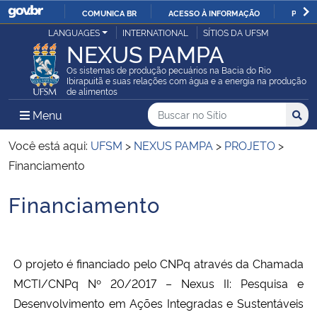
COMUNICA BR
ACESSO À INFORMAÇÃO
PARTI
Casa Civil
LANGUAGES
INTERNATIONAL
SÍTIOS DA UFSM
IR
NEXUS PAMPA
PARA
Ministério da Justiça e Segurança Pública
Os sistemas de produção pecuários na Bacia do Rio
O
Ibirapuitã e suas relações com água e a energia na produção
de alimentos
CONTEÚDO
Ministério da Defesa
Buscar no no Sítio
Busca
Busca:
Menu Principal do Sítio
Menu
Busc
Ministério das Relações Exteriores
Você está aqui:
UFSM
>
NEXUS PAMPA
>
PROJETO
>
Financiamento
Ministério da Economia
Financiamento
Início do conteúdo
Ministério da Infraestrutura
Ministério da Agricultura, Pecuária e Abastecimento
O projeto é financiado pelo CNPq através da Chamada
MCTI/CNPq Nº 20/2017 – Nexus II: Pesquisa e
Ministério da Educação
Desenvolvimento em Ações Integradas e Sustentáveis