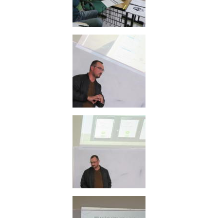
Secretaria-Geral
Secretaria de Governo
Gabinete de Segurança Institucional
Advocacia-Geral da União
Banco Central do Brasil
Planalto