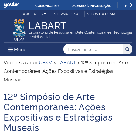
COMUNICA BR
ACESSO À INFORMAÇÃO
PARTI
Casa Civil
LANGUAGES
INTERNATIONAL
SÍTIOS DA UFSM
IR
LABART
PARA
Ministério da Justiça e Segurança Pública
O
Laboratório de Pesquisa em Arte Contemporânea, Tecnologia
e Mídias Digitais
CONTEÚDO
Ministério da Defesa
Buscar no no Sítio
Busca
Busca:
Menu Principal do Sítio
Menu
Busc
Ministério das Relações Exteriores
Você está aqui:
UFSM
>
LABART
>
12º Simpósio de Arte
Contemporânea: Ações Expositivas e Estratégias
Ministério da Economia
Museais
12º Simpósio de Arte
Ministério da Infraestrutura
Início do conteúdo
Contemporânea: Ações
Ministério da Agricultura, Pecuária e Abastecimento
Expositivas e Estratégias
Museais
Ministério da Educação