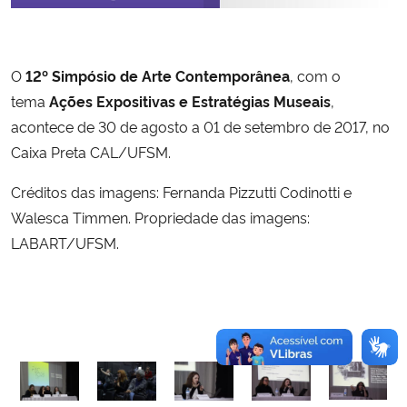
Secretaria-Geral
O
12º Simpósio de Arte Contemporânea
, com o
Secretaria de Governo
tema
Ações Expositivas e Estratégias Museais
,
acontece de 30 de agosto a 01 de setembro de 2017, no
Gabinete de Segurança Institucional
Caixa Preta CAL/UFSM.
Advocacia-Geral da União
Créditos das imagens: Fernanda Pizzutti Codinotti e
Walesca Timmen. Propriedade das imagens:
Banco Central do Brasil
LABART/UFSM.
Planalto