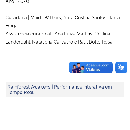
Ano | 2020
Secretaria-Geral
Curadoria | Maida Withers, Nara Cristina Santos, Tania
Fraga
Secretaria de Governo
Assistência curatorial | Ana Luiza Martins, Cristina
Landerdahl, Natascha Carvalho e Raul Dotto Rosa
Gabinete de Segurança Institucional
Advocacia-Geral da União
Banco Central do Brasil
Rainforest Awakens | Performance Interativa em
Planalto
Tempo Real