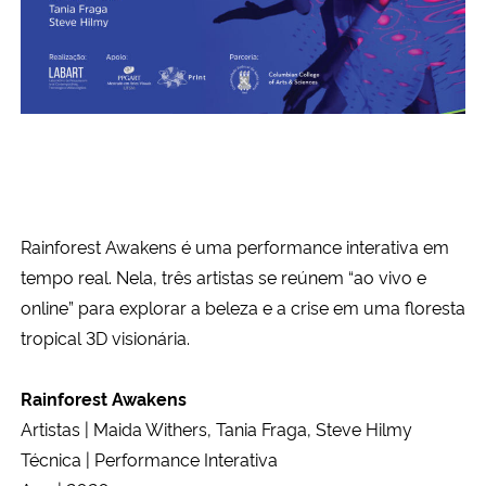
Ministério da Cidadania
Ministério da Saúde
Ministério de Minas e Energia
Ministério da Ciência, Tecnologia, Inovações e Comunicações
Rainforest Awakens é uma performance interativa em
Ministério do Meio Ambiente
tempo real. Nela, três artistas se reúnem “ao vivo e
online” para explorar a beleza e a crise em uma floresta
Ministério do Turismo
tropical 3D visionária.
Ministério do Desenvolvimento Regional
Rainforest Awakens
Controladoria-Geral da União
Artistas | Maida Withers, Tania Fraga, Steve Hilmy
Técnica | Performance Interativa
Ministério da Mulher, da Família e dos Direitos Humanos