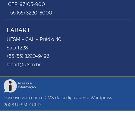
CEP: 97105-900
+55 (55) 3220-8000
LABART
UFSM – CAL – Prédio 40
Sala 1228
+55 (55) 3220-9496
labart@ufsm.br
Acesso à
Informação
Desenvolvido com o CMS de código aberto
Wordpress
2026
UFSM
/
CPD