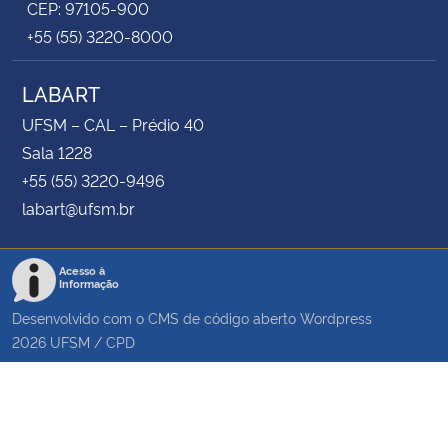
CEP: 97105-900
+55 (55) 3220-8000
LABART
UFSM – CAL – Prédio 40
Sala 1228
+55 (55) 3220-9496
labart@ufsm.br
Acesso à
Informação
Desenvolvido com o CMS de código aberto
Wordpress
2026
UFSM
/
CPD