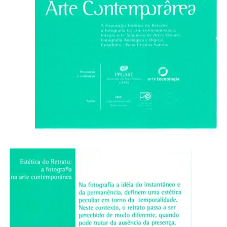
Secretaria-Geral
Secretaria de Governo
Gabinete de Segurança Institucional
Advocacia-Geral da União
Banco Central do Brasil
Planalto