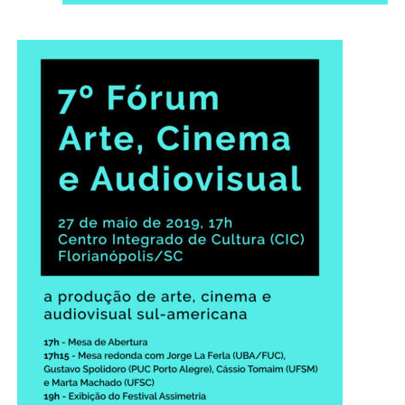
Secretaria-Geral
Secretaria de Governo
Gabinete de Segurança Institucional
Advocacia-Geral da União
Banco Central do Brasil
Planalto