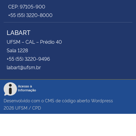
CEP: 97105-900
+55 (55) 3220-8000
LABART
UFSM – CAL – Prédio 40
Sala 1228
+55 (55) 3220-9496
labart@ufsm.br
Acesso à
Informação
Desenvolvido com o CMS de código aberto
Wordpress
2026
UFSM
/
CPD