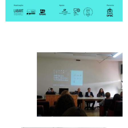
Secretaria-Geral
Secretaria de Governo
Gabinete de Segurança Institucional
Advocacia-Geral da União
Banco Central do Brasil
Planalto