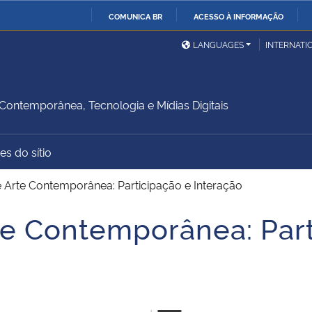
COMUNICA BR
ACESSO À INFORMAÇÃO
Ministério da Defesa
Ministério das Relações
Mini
IR
LANGUAGES
INTERNATI
Exteriores
PARA
O
Ministério da Cidadania
Ministério da Saúde
Mini
CONTEÚDO
Contemporânea, Tecnologia e Mídias Digitais
es do sítio
Ministério do
Controladoria-Geral da
Mini
Desenvolvimento Regional
União
Famí
 Arte Contemporânea: Participação e Interação
Hum
te Contemporânea: Part
Advocacia-Geral da União
Banco Central do Brasil
Plan