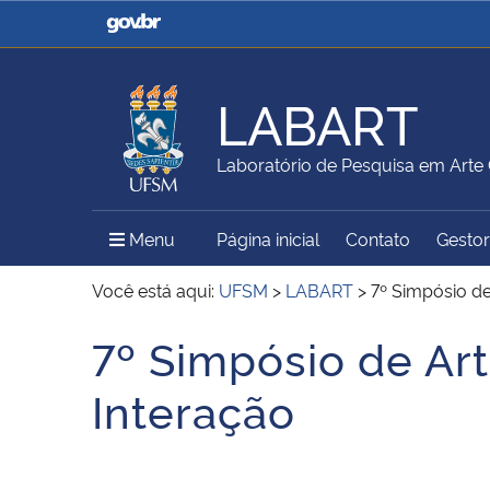
Casa Civil
Ministério da Justiça e
Segurança Pública
LABART
Ministério da Agricultura,
Ministério da Educação
Laboratório de Pesquisa em Arte 
Pecuária e Abastecimento
Menu Principal do Sítio
Menu
Página inicial
Contato
Gestor
Ministério do Meio Ambiente
Ministério do Turismo
Você está aqui:
UFSM
>
LABART
>
7º Simpósio de
7º Simpósio de Ar
Início do conteúdo
Secretaria de Governo
Gabinete de Segurança
Interação
Institucional