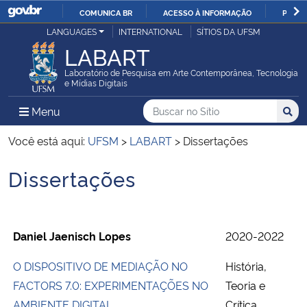
COMUNICA BR
ACESSO À INFORMAÇÃO
PARTI
Casa Civil
LANGUAGES
INTERNATIONAL
SÍTIOS DA UFSM
IR
LABART
PARA
Ministério da Justiça e Segurança Pública
O
Laboratório de Pesquisa em Arte Contemporânea, Tecnologia
e Mídias Digitais
CONTEÚDO
Ministério da Defesa
Buscar no no Sítio
Busca
Busca:
Menu Principal do Sítio
Menu
Busc
Ministério das Relações Exteriores
Você está aqui:
UFSM
>
LABART
>
Dissertações
Dissertações
Ministério da Economia
Início do conteúdo
Ministério da Infraestrutura
Daniel Jaenisch Lopes
2020-2022
Ministério da Agricultura, Pecuária e Abastecimento
O DISPOSITIVO DE MEDIAÇÃO NO
História,
Ministério da Educação
FACTORS 7.0: EXPERIMENTAÇÕES NO
Teoria e
AMBIENTE DIGITAL.
Crítica