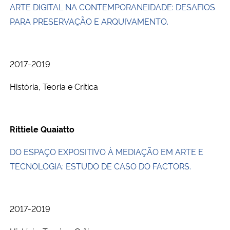
ARTE DIGITAL NA CONTEMPORANEIDADE: DESAFIOS
PARA PRESERVAÇÃO E ARQUIVAMENTO.
Secretaria-Geral
Secretaria de Governo
2017-2019
Gabinete de Segurança Institucional
História, Teoria e Crítica
Advocacia-Geral da União
Rittiele Quaiatto
Banco Central do Brasil
DO ESPAÇO EXPOSITIVO À MEDIAÇÃO EM ARTE E
Planalto
TECNOLOGIA: ESTUDO DE CASO DO FACTORS.
2017-2019