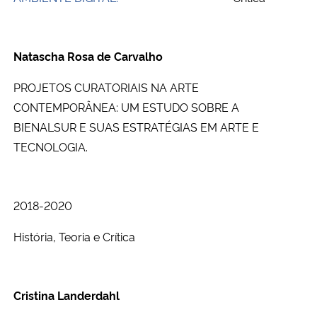
Ministério da Cidadania
Ministério da Saúde
Natascha Rosa de Carvalho
PROJETOS CURATORIAIS NA ARTE
Ministério de Minas e Energia
CONTEMPORÂNEA: UM ESTUDO SOBRE A
Ministério da Ciência, Tecnologia, Inovações e Comunicações
BIENALSUR E SUAS ESTRATÉGIAS EM ARTE E
TECNOLOGIA.
Ministério do Meio Ambiente
Ministério do Turismo
2018-2020
História, Teoria e Crítica
Ministério do Desenvolvimento Regional
Controladoria-Geral da União
Cristina Landerdahl
Ministério da Mulher, da Família e dos Direitos Humanos